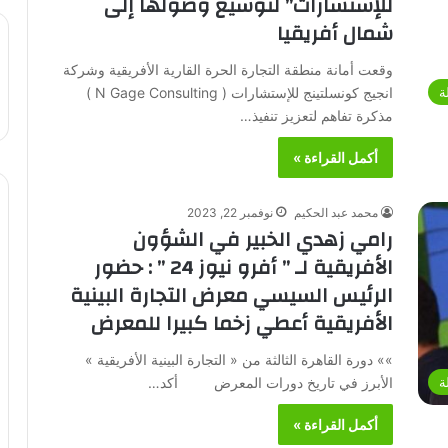
للإستشارات” لتوسيع وصولها إلى
شمال أفريقيا
وقعت أمانة منطقة التجارة الحرة القارية الأفريقية وشركة
انجيج كونسلتينج للإستشارات ( N Gage Consulting )
ة
مذكرة تفاهم لتعزيز تنفيذ…
أكمل القراءة »
محمد عبد الحكيم
نوفمبر 22, 2023
رامي زهدي الخبير في الشؤون
الأفريقية لـ ” أفرو نيوز 24 ” : حضور
الرئيس السيسي معرض التجارة البينية
الأفريقية أعطي زخما كبيرا للمعرض
»» دورة القاهرة الثالثة من « التجارة البينية الأفريقية »
الأبرز في تاريخ دورات المعرض أكد…
ة
أكمل القراءة »