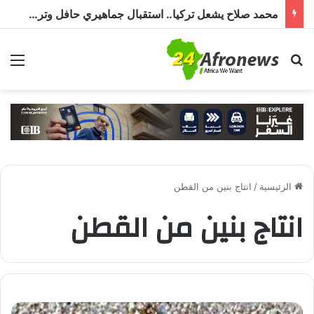
محمد صلاح يشعل تركيا.. استقبال جماهيري حافل وترحيب بـ”الملك المصري” قبل انضمامه إلى طرابزون سبور
بحث عن
الق
الرئيسية
/
انتاج بنين من القطن
انتاج بنين من القطن