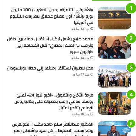
«الأفريقي للتنمية» يمول المغرب بـ100 مليون
يورو لإنشاء أول مصنع عملاق لبطاريات الليثيوم
في أفريقيا
منذ 13 ساعة
محمد صلاح يشعل تركيا.. استقبال جماهيري حافل
وترحيب بـ”الملك المصري” قبل انضمامه إلى
طرابزون سبور
منذ 14 ساعة
مصر للطيران تستأنف رحلاتها إلي مطار بورتسودان
منذ 17 ساعة
فرحة التخرج والتفوق.. «أفرو نيوز 24» تهنئ
يوسف سامي راغب بحصوله على بكالوريوس
الإعلام بتقدير امتياز
منذ 18 ساعة
الدكتور عبدالناصر سلم حامد يكتب : الكونغرس
يرفع سقف الضغوط .. هل تعيد واشنطن رسم