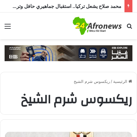
محمد صلاح يشعل تركيا.. استقبال جماهيري حافل وترحيب بـ”الملك المصري” قبل انضمامه إلى طرابزون سبور
بحث عن
الق
الرئيسية
/
ريكسوس شرم الشيخ
ريكسوس شرم الشيخ