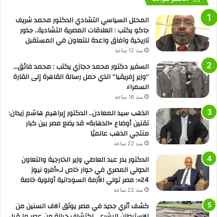
المحلل السياسي التشادي الدكتور محمد شريف
جاكو يكتب : العلاقات المصرية التشادية.. جذور
تاريخية وآفاق واعدة للتعاون في المستقبل
منذ 12 ساعة
السفير دكتور محمد حجازي يكتب : محمد فائق…
“وزير إفريقيا” الذي حمل رسالة القاهرة إلى القارة
السمراء
منذ 16 ساعة
الذهب سيد المعادن.. الدكتور إبراهيم هاشم زيدان:
تقنين أوضاع «الدهابة» قد يضع مصر بين كبار
منتجي الذهب عالميًا
منذ 22 ساعة
الدكتور بدر عبد العاطي وزير الخارجية والتعاون
الدولي المصري في حوار خاص لـ«أفرو نيوز
24»: مصر تولي الأزمة السودانية أولوية خاصة
منذ 22 ساعة
كشف أثري جديد في مصر يوثق آلاف السنين من
الاستيطان البشري.. اكتشاف جبانة من عصر ما قبل