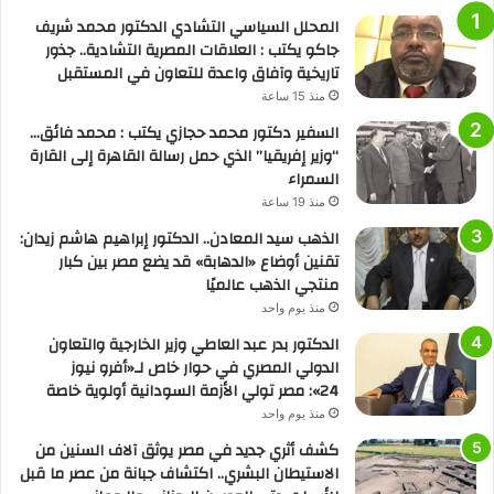
المحلل السياسي التشادي الدكتور محمد شريف
جاكو يكتب : العلاقات المصرية التشادية.. جذور
تاريخية وآفاق واعدة للتعاون في المستقبل
منذ 15 ساعة
السفير دكتور محمد حجازي يكتب : محمد فائق…
“وزير إفريقيا” الذي حمل رسالة القاهرة إلى القارة
السمراء
منذ 19 ساعة
الذهب سيد المعادن.. الدكتور إبراهيم هاشم زيدان:
تقنين أوضاع «الدهابة» قد يضع مصر بين كبار
منتجي الذهب عالميًا
منذ يوم واحد
الدكتور بدر عبد العاطي وزير الخارجية والتعاون
الدولي المصري في حوار خاص لـ«أفرو نيوز
24»: مصر تولي الأزمة السودانية أولوية خاصة
منذ يوم واحد
كشف أثري جديد في مصر يوثق آلاف السنين من
الاستيطان البشري.. اكتشاف جبانة من عصر ما قبل