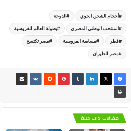
أحجام الشحن الجوي
الدوحة
المنتخب الوطني المصري
بطولة العالم للفروسية
قطر
مسابقة الفروسية
مصر تكتسح
مصر للطيران
لينكدإن
‏Tumblr
بينتيريست
‏Reddit
‏VKontakte
مشاركة عبر البريد
طباعة
مقالات ذات صلة