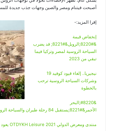
بشكل عام، تُظهر الإحصاءات تحوّلاً في توجهات الروس ال
أصبحت فيتنام ومصر والصين وجهات جذب جديدة للمسافر
إقرا المزيد:-
إنخفاض قيمة
&#8220;الروبل&#8221; قد يضرب
السياحة الروسية لمصر وتركيا فيما
تبقي من 2023
نيجيريا.. إلغاء قيود كوفيد 19
وشركات السياحة الروسية ترحب
بالخطوة
&#8220;البحر
الأحمر&#8221;يستقبل 84 رحلة طيران والسياحة الروسية في الصدارة
منتدى ومعرض الدولي OTDYKH Leisure 2021 يعود لمصر مع عودة السياحة الروسية