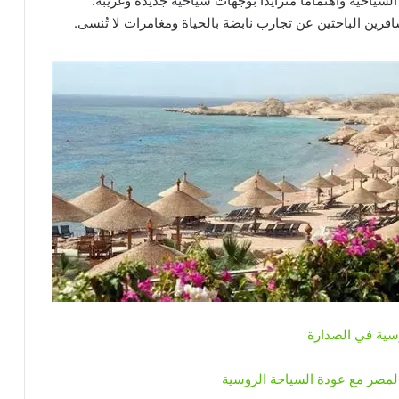
سياحية واهتماماً متزايداً بوجهات سياحية جديدة وغريبة.
ين الباحثين عن تجارب نابضة بالحياة ومغامرات لا تُنسى.