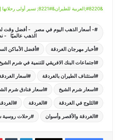
&#8220;العربية للطيران&#8221; تسير أولى رحلاتها إلى مدينة سوتشي الروسية
- أسعار الذهب اليوم في مصر - أفضل وقت لش
الذهب عالميًا - نصا
أخبار مهرجان الغردقة
أفضل الأماكن الس
اجتماعات البنك الافريقي للتنمية في شرم الشيخ
استئناف الطيران بالغردقة
اسعار الغردقة
اسعار شرم الشيخ
اسعار فنادق شرم الش
الثلوج في الغردقة
الغردقة
الغردقة
الغردقة والأقصر وأسوان
رحلات روسية س
لينكدإن
‏Tumblr