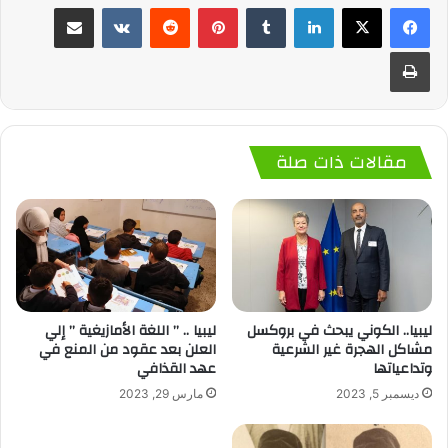
لينكدإن
‏Tumblr
بينتيريست
‏Reddit
‏VKontakte
مشاركة عبر البريد
طباعة
مقالات ذات صلة
ليبيا.. الكوني يبحث في بروكسل
ليبيا .. ” اللغة الأمازيغية ” إلي
مشاكل الهجرة غير الشرعية
العلن بعد عقود من المنع في
وتداعياتها
عهد القذافي
ديسمبر 5, 2023
مارس 29, 2023