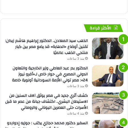
الأكثر قراءة
الذهب سيد المعادن.. الدكتور إبراهيم هاشم زيدان:
تقنين أوضاع «الدهابة» قد يضع مصر بين كبار
منتجي الذهب عالميًا
منذ 3 ساعات
الدكتور بدر عبد العاطي وزير الخارجية والتعاون
الدولي المصري في حوار خاص لـ«أفرو نيوز
24»: مصر تولي الأزمة السودانية أولوية خاصة
منذ 3 ساعات
كشف أثري جديد في مصر يوثق آلاف السنين من
الاستيطان البشري.. اكتشاف جبانة من عصر ما قبل
الأسرات حتى العصرين اليوناني والروماني
منذ 4 ساعات
السفير دكتور محمد حجازي يكتب : جوزيه إدواردو