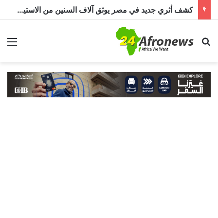
كشف أثري جديد في مصر يوثق آلاف السنين من الاستيطان البشري.. اكتشاف جبانة من عصر ما قبل الأسرات حتى العصرين اليوناني والروماني
بحث عن
الق