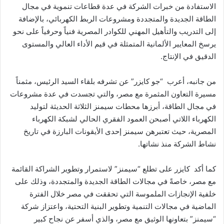
الاستفادة من خبرات الشركة في عدة قطاعات تنموية في مجال
الطاقة الجديدة والمتجددة ومشروعات الربط الكهربائي، بالإضافة
إلى التدريب والتأهيل المهني للكوادر المصرية فنياً وحرفياً على نحو
يرسخ المعايير الألمانية المتمثلة في قيم الأداء العالي والمستوى
الدقيق في الإنتاج.
من جانبه، أعرب “جو كايزر” عن تشرفه بلقاء السيد الرئيس، مثمناً
مسيرة التعاون المثمرة مع مصر، والتي تجسدت في عدة مشروعات
في مجال الطاقة، أبرزها محطات سيمنز الثلاثة الحديثة لتوليد
الكهرباء اللاتي أصبحن العمود الفقري الحالي لشبكة الكهرباء
المصرية، حيث تعتبرهن سيمنز إحدى الأيقونات البارزة في تاريخ
نشاط الشركة منذ نشاتها.
كما أكد كايزر على تطلع “سيمنز” لاستمرار وتطوير الشراكة القائمة
مع مصر، خاصةً في مجالات الطاقة الجديدة والمتجددة، وذلك على
خلفية الإنجازات الملموسة التي تحققت في مصر خلال الفترة
الماضية في مجالات التنمية وتطوير البنية التحتية، واعتزاز شركة
“سيمنز” بتعاونها الوثيق مع مصر، والذي أسفر عن نجاح كبير