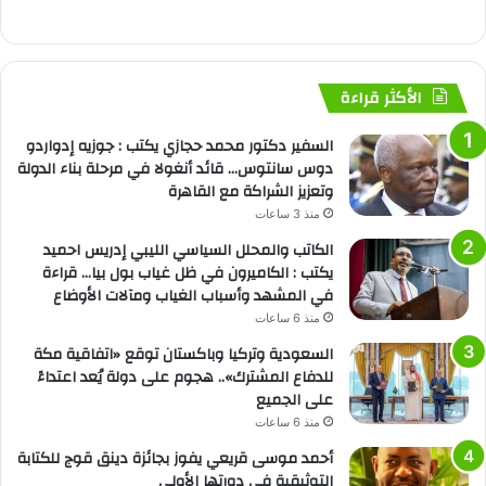
الأكثر قراءة
السفير دكتور محمد حجازي يكتب : جوزيه إدواردو
دوس سانتوس… قائد أنغولا في مرحلة بناء الدولة
وتعزيز الشراكة مع القاهرة
منذ 3 ساعات
الكاتب والمحلل السياسي الليبي إدريس احميد
يكتب : الكاميرون في ظل غياب بول بيا… قراءة
في المشهد وأسباب الغياب ومآلات الأوضاع
منذ 6 ساعات
السعودية وتركيا وباكستان توقع «اتفاقية مكة
للدفاع المشترك».. هجوم على دولة يُعد اعتداءً
على الجميع
منذ 6 ساعات
أحمد موسى قريعي يفوز بجائزة دينق قوج للكتابة
التوثيقية في دورتها الأولى