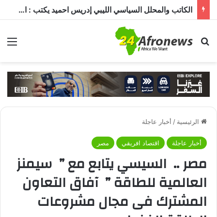
الكاتب والمحلل السياسي الليبي إدريس احميد يكتب : الكاميرون في ظل غياب بول بيا… قراءة في المشهد وأسباب الغياب ومآلات الأوضاع
بحث عن
الق
الرئيسية
/
أخبار عاجلة
أخبار عاجلة
اقتصاد افريقي
مصر
مصر .. السيسي يتابع مع ” سيمنز
العالمية للطاقة ” آفاق التعاون
المشترك فى مجال مشروعات