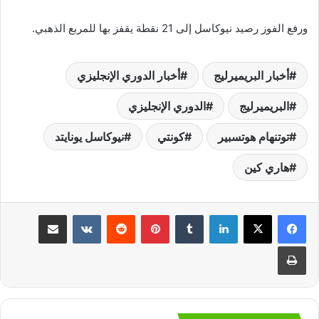
ورفع الفوز رصيد نيوكاسل إلى 21 نقطة يقفز بها للمربع الذهبي.
أخبار البريميرليج
أخبار الدوري الإنجليزي
البريميرليج
الدوري الإنجليزي
توتنهام هوتسبير
كونتي
نيوكاسل يونايتد
هاري كين
لينكدإن
‏Tumblr
بينتيريست
‏Reddit
‏VKontakte
مشاركة عبر البريد
طباعة