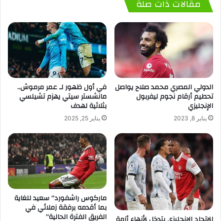
مقالات ذات صلة
الدولي المصري محمد صلاح يواصل
في أول ظهور لـ عمر مرموش..
تحطيم أرقام نجوم ليفربول
مانشستر سيتي يهزم تشيلسي
الإنجليزي
بثلاثية لهدف
يناير 8, 2023
يناير 25, 2025
ماركوس راشفورد” سعيد للغاية
بما أقدمه برفقة زملائي في
الفريق الفترة الحالية”
الاتحاد الإنجليزي يتدخل لأنهاء أزمة