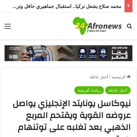
محمد صلاح يشعل تركيا.. استقبال جماهيري حافل وترحيب بـ”الملك المصري” قبل انضمامه إلى طرابزون سبور
بحث عن
الق
الرئيسية
/
أخبار عاجلة
أخبار عاجلة
رياضة أفريقية
نيوكاسل يونايتد الإنجليزي يواصل
عروضه القوية ويقتحم المربع
الذهبي بعد تغلبه على توتنهام