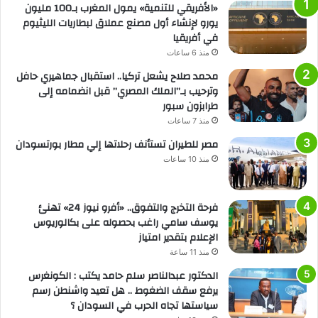
«الأفريقي للتنمية» يمول المغرب بـ100 مليون
يورو لإنشاء أول مصنع عملاق لبطاريات الليثيوم
في أفريقيا
منذ 6 ساعات
محمد صلاح يشعل تركيا.. استقبال جماهيري حافل
وترحيب بـ”الملك المصري” قبل انضمامه إلى
طرابزون سبور
منذ 7 ساعات
مصر للطيران تستأنف رحلاتها إلي مطار بورتسودان
منذ 10 ساعات
فرحة التخرج والتفوق.. «أفرو نيوز 24» تهنئ
يوسف سامي راغب بحصوله على بكالوريوس
الإعلام بتقدير امتياز
منذ 11 ساعة
الدكتور عبدالناصر سلم حامد يكتب : الكونغرس
يرفع سقف الضغوط .. هل تعيد واشنطن رسم
سياستها تجاه الحرب في السودان ؟