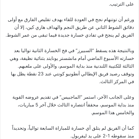
على الترتيب.
ورغم أن توتنهام نجح في العودة للقاء بهدف تقليص الفارق مع أولى
دقائق الشوط الثاني عن طريق النجم والهداف هاري كين، إلا أن
الفريق لم ينجح في تفادي خسارة جديدة فيما تبقى من عمر الشوط.
وبالنتيجة هذه يسقط “السبيرز” في فخ الخسارة الثانية تواليا بعد
خسارته الأسبوع الماضي أمام مانشستر يونايتد بثنائية نظيفة، وهي
الثالثة للكتيبة اللندنية منذ بداية الموسم، والأولى على ملعبهم.
وتوقف رصيد فريق الإيطالي أنطونيو كونتي عند 23 نقطة يظل بها
في المركز الثالث.
وعلى الجانب الآخر، استمر “الماجبيس” في تقديم عروضه القوية
منذ بداية الموسم، محققاً انتصاره الثالث خلال آخر 5 مباريات،
والخامس هذا الموسم.
كما أن الفريق لم يتلق أي خسارة للمباراة السابعة توالياً، وتحديداً
منذ سقوطه 1-2 على يد ليفربول.