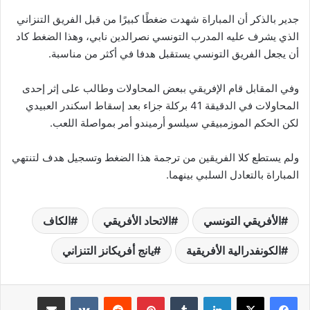
جدير بالذكر أن المباراة شهدت ضغطًا كبيرًا من قبل الفريق التنزاني
الذي يشرف عليه المدرب التونسي نصرالدين نابي، وهذا الضغط كاد
أن يجعل الفريق التونسي يستقبل هدفا في أكثر من مناسبة.
وفي المقابل قام الإفريقي ببعض المحاولات وطالب على إثر إحدى
المحاولات في الدقيقة 41 بركلة جزاء بعد إسقاط اسكندر العبيدي
لكن الحكم الموزمبيقي سيلسو أرميندو أمر بمواصلة اللعب.
ولم يستطع كلا الفريقين من ترجمة هذا الضغط وتسجيل هدف لتنتهي
المباراة بالتعادل السلبي بينهما.
الأفريقي التونسي
الاتحاد الأفريقي
الكاف
الكونفدرالية الأفريقية
يانج أفريكانز التنزاني
لينكدإن
‏Tumblr
بينتيريست
‏Reddit
‏VKontakte
مشاركة عبر البريد