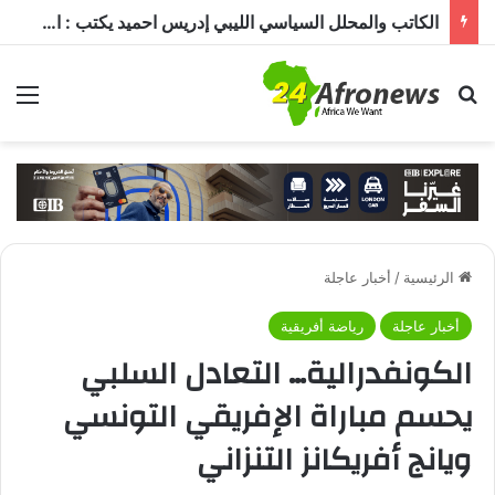
الكاتب والمحلل السياسي الليبي إدريس احميد يكتب : الكاميرون في ظل غياب بول بيا… قراءة في المشهد وأسباب الغياب ومآلات الأوضاع
بحث عن
الق
الرئيسية
/
أخبار عاجلة
أخبار عاجلة
رياضة أفريقية
الكونفدرالية… التعادل السلبي
يحسم مباراة الإفريقي التونسي
ويانج أفريكانز التنزاني