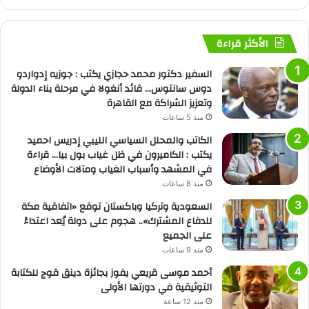
الأكثر قراءة
السفير دكتور محمد حجازي يكتب : جوزيه إدواردو
دوس سانتوس… قائد أنغولا في مرحلة بناء الدولة
وتعزيز الشراكة مع القاهرة
منذ 5 ساعات
الكاتب والمحلل السياسي الليبي إدريس احميد
يكتب : الكاميرون في ظل غياب بول بيا… قراءة
في المشهد وأسباب الغياب ومآلات الأوضاع
منذ 8 ساعات
السعودية وتركيا وباكستان توقع «اتفاقية مكة
للدفاع المشترك».. هجوم على دولة يُعد اعتداءً
على الجميع
منذ 9 ساعات
أحمد موسى قريعي يفوز بجائزة دينق قوج للكتابة
التوثيقية في دورتها الأولى
منذ 12 ساعة