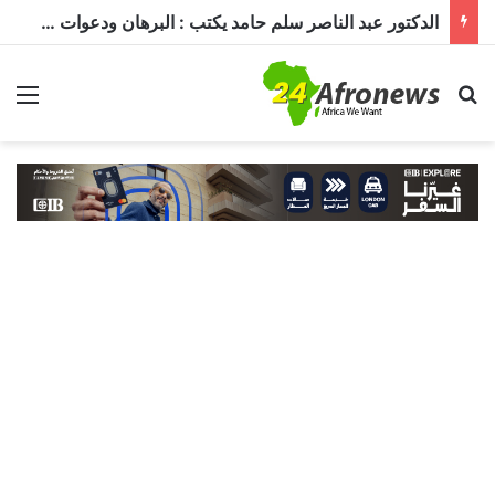
الدكتور عبد الناصر سلم حامد يكتب : البرهان ودعوات الترشيح.. قراءة في تحديات الحكم ومستقبل الدولة
بحث عن
الق