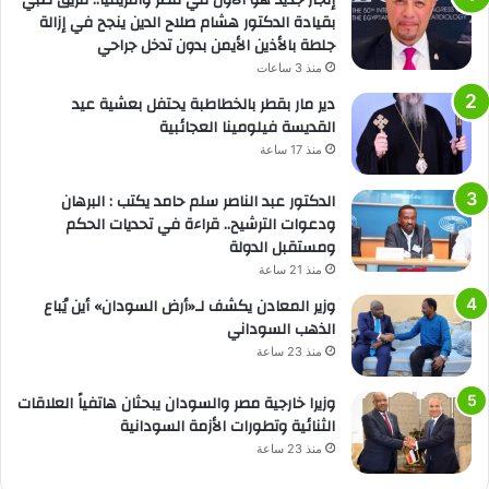
إنجاز جديد هو الأول في مصر وأفريقيا.. فريق طبي
بقيادة الدكتور هشام صلاح الدين ينجح في إزالة
جلطة بالأذين الأيمن بدون تدخل جراحي
منذ 3 ساعات
دير مار بقطر بالخطاطبة يحتفل بعشية عيد
القديسة فيلومينا العجائبية
منذ 17 ساعة
الدكتور عبد الناصر سلم حامد يكتب : البرهان
ودعوات الترشيح.. قراءة في تحديات الحكم
ومستقبل الدولة
منذ 21 ساعة
وزير المعادن يكشف لـ«أرض السودان» أين يُباع
الذهب السوداني
منذ 23 ساعة
وزيرا خارجية مصر والسودان يبحثان هاتفياً العلاقات
الثنائية وتطورات الأزمة السودانية
منذ 23 ساعة