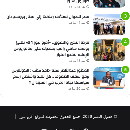
طرابزون سبور
منذ 14 ساعة
مصر للطيران تستأنف رحلاتها إلي مطار بورتسودان
منذ 17 ساعة
فرحة التخرج والتفوق.. «أفرو نيوز 24» تهنئ
يوسف سامي راغب بحصوله على بكالوريوس
الإعلام بتقدير امتياز
منذ 18 ساعة
الدكتور عبدالناصر سلم حامد يكتب : الكونغرس
يرفع سقف الضغوط .. هل تعيد واشنطن رسم
سياستها تجاه الحرب في السودان ؟
منذ 20 ساعة
© حقوق النشر 2026، جميع الحقوق محفوظة لموقع أفرو نيوز |