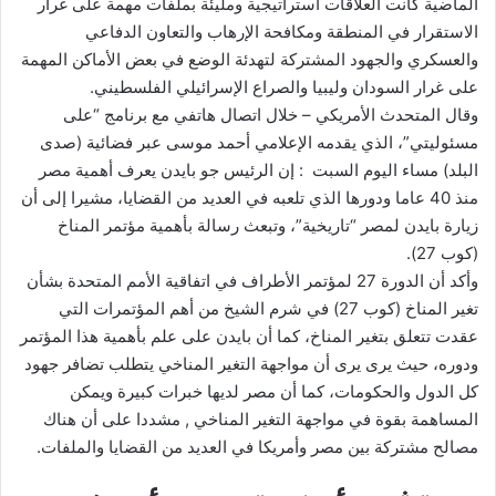
الماضية كانت العلاقات استراتيجية ومليئة بملفات مهمة على غرار
الاستقرار في المنطقة ومكافحة الإرهاب والتعاون الدفاعي
والعسكري والجهود المشتركة لتهدئة الوضع في بعض الأماكن المهمة
على غرار السودان وليبيا والصراع الإسرائيلي الفلسطيني.
وقال المتحدث الأمريكي – خلال اتصال هاتفي مع برنامج “على
مسئوليتي”، الذي يقدمه الإعلامي أحمد موسى عبر فضائية (صدى
البلد) مساء اليوم السبت : إن الرئيس جو بايدن يعرف أهمية مصر
منذ 40 عاما ودورها الذي تلعبه في العديد من القضايا، مشيرا إلى أن
زيارة بايدن لمصر “تاريخية”، وتبعث رسالة بأهمية مؤتمر المناخ
(كوب 27).
وأكد أن الدورة 27 لمؤتمر الأطراف في اتفاقية الأمم المتحدة بشأن
تغير المناخ (كوب 27) في شرم الشيخ من أهم المؤتمرات التي
عقدت تتعلق بتغير المناخ، كما أن بايدن على علم بأهمية هذا المؤتمر
ودوره، حيث يرى يرى أن مواجهة التغير المناخي يتطلب تضافر جهود
كل الدول والحكومات، كما أن مصر لديها خبرات كبيرة ويمكن
المساهمة بقوة في مواجهة التغير المناخي , مشددا على أن هناك
مصالح مشتركة بين مصر وأمريكا في العديد من القضايا والملفات.