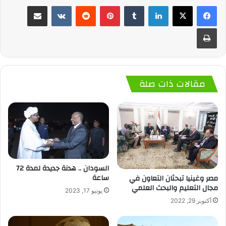
لينكدإن
‏Tumblr
بينتيريست
‏Reddit
‏VKontakte
مشاركة عبر البريد
طباعة
مقالات ذات صلة
السودان .. هدنة جديدة لمدة 72
ساعة
مصر وغينيا تبحثان التعاون في
مجال التعليم والبحث العلمي
يونيو 17, 2023
أكتوبر 29, 2022