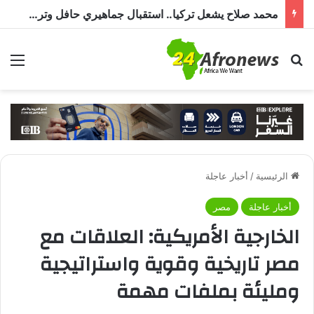
محمد صلاح يشعل تركيا.. استقبال جماهيري حافل وترحيب بـ”الملك المصري” قبل انضمامه إلى طرابزون سبور
بحث عن
الق
الرئيسية
/
أخبار عاجلة
أخبار عاجلة
مصر
الخارجية الأمريكية: العلاقات مع
مصر تاريخية وقوية واستراتيجية
ومليئة بملفات مهمة