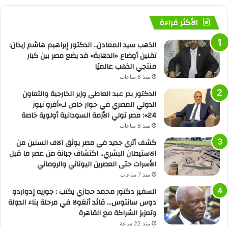
الأكثر قراءة
الذهب سيد المعادن.. الدكتور إبراهيم هاشم زيدان:
تقنين أوضاع «الدهابة» قد يضع مصر بين كبار
منتجي الذهب عالميًا
منذ 6 ساعات
الدكتور بدر عبد العاطي وزير الخارجية والتعاون
الدولي المصري في حوار خاص لـ«أفرو نيوز
24»: مصر تولي الأزمة السودانية أولوية خاصة
منذ 6 ساعات
كشف أثري جديد في مصر يوثق آلاف السنين من
الاستيطان البشري.. اكتشاف جبانة من عصر ما قبل
الأسرات حتى العصرين اليوناني والروماني
منذ 7 ساعات
السفير دكتور محمد حجازي يكتب : جوزيه إدواردو
دوس سانتوس… قائد أنغولا في مرحلة بناء الدولة
وتعزيز الشراكة مع القاهرة
منذ 22 ساعة