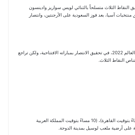
 النقاط الثلاث متسلحاً بالثنائي لويس سواريز وادينسون
 منتخبات آسيا، بعد فوز السعودية على الأرجنتين، وانتصار
ويرغب منتخب البرتغال، أحد المرشحين للتتويج بكأس العالم 2022، في تحقيق الانتصار بمباراته الافتتاحية، ولكن تراجع
اص النقاط الثلاث.
مباراة منتخبي البرازيل وصربيا في تمام الساعة (9 مساءً بتوقيت القاهرة)، (10 مساءً بتوقيت المملكة العربية