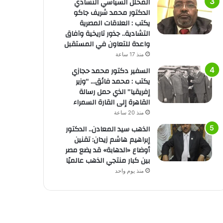
المحلل السياسي التشادي
الدكتور محمد شريف جاكو
يكتب : العلاقات المصرية
التشادية.. جذور تاريخية وآفاق
واعدة للتعاون في المستقبل
منذ 17 ساعة
السفير دكتور محمد حجازي
يكتب : محمد فائق… “وزير
إفريقيا” الذي حمل رسالة
القاهرة إلى القارة السمراء
منذ 20 ساعة
الذهب سيد المعادن.. الدكتور
إبراهيم هاشم زيدان: تقنين
أوضاع «الدهابة» قد يضع مصر
بين كبار منتجي الذهب عالميًا
منذ يوم واحد