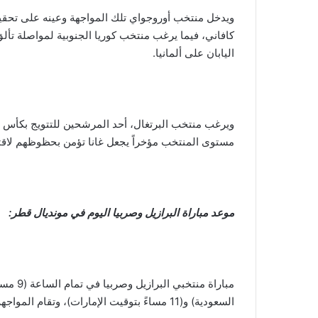
ويدخل منتخب أوروجواي تلك المواجهة وعينه على تحقيق
كافاني، فيما يرغب منتخب كوريا الجنوبية لمواصلة تألق
اليابان على ألمانيا.
مستوى المنتخب مؤخراً يجعل غانا تؤمن بحظوظهم لاقتن
موعد مباراة البرازيل وصربيا اليوم في مونديال قطر:
السعودية) و(11 مساءً بتوقيت الإمارات)، وتقام المواجهة على أرضية ملعب لوسيل بمدينة الدوحة.