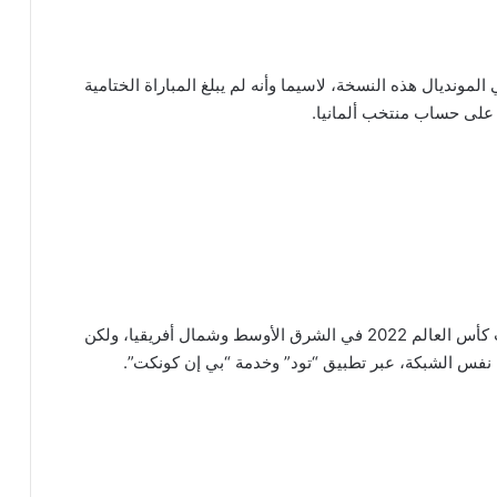
لمونديال هذه النسخة، لاسيما وأنه لم يبلغ المباراة الختامية
وتُعتبر قنوات بي إن سبورتس الناقل الحصري لمباريات كأس العالم 2022 في الشرق الأوسط وشمال أفريقيا، ولكن
ها نفس الشبكة، عبر تطبيق “تود” وخدمة “بي إن كونكت”.