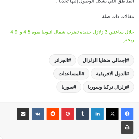
المناطق التي يشكل الوصول إليها تحديًا”.
مقالات ذات صلة
خلال ساعتين 3 زلازل جديدة تضرب شمال اثيوبيا بقوة 4.5 و 4.9
ريختر
إجمالي ضخايا الزلزال
الجزائر
الدول الافريقية
المساعدات
زلزال تركيا وسوريا
سوريا
لينكدإن
‏Tumblr
بينتيريست
‏Reddit
‏VKontakte
مشاركة عبر البريد
طباعة