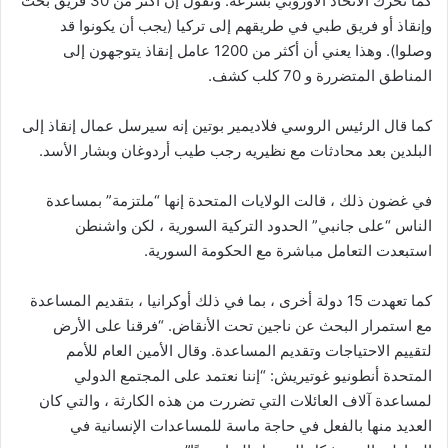
كما تحرك الاتحاد الأوروبي بسرعة. وتقول إن أكثر من 30 فريق بحث
وإنقاذ أو فريق طبي في طريقهم إلى تركيا (يجب أن يكونوا قد
وصلوا). وهذا يعني أن أكثر من 1200 عامل إنقاذ يتوجهون إلى
المناطق المتضررة و 70 كلب كشف.
كما قال الرئيس الروسي فلاديمير بوتين إنه سيرسل عمال إنقاذ إلى
البلدين بعد محادثات مع نظيريه رجب طيب أردوغان وبشار الأسد.
في غضون ذلك ، قالت الولايات المتحدة إنها “ملتزمة” بمساعدة
الناس “على جانبي” الحدود التركية السورية ، لكن واشنطن
استبعدت التعامل مباشرة مع الحكومة السورية.
كما تعهدت 15 دولة أخرى ، بما في ذلك أوكرانيا ، بتقديم المساعدة
مع استمرار البحث عن ناجين تحت الأنقاض. “فرقنا على الأرض
لتقييم الاحتياجات وتقديم المساعدة. وقال الأمين العام للأمم
المتحدة أنطونيو غوتيريش: “إننا نعتمد على المجتمع الدولي
لمساعدة آلاف العائلات التي تضررت من هذه الكارثة ، والتي كان
العديد منها بالفعل في حاجة ماسة للمساعدات الإنسانية في