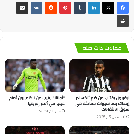
لينكدإن
‏Tumblr
بينتيريست
‏Reddit
‏VKontakte
مشاركة عبر البريد
طباعة
مقالات ذات صلة
ليفربول يقترب من ضم ألكسندر
“أونانا” يغيب عن الكاميرون أمام
إيساك بعد تغييرات مفاجئة في
غينيا في أمم إفريقيا
سوق الانتقالات
يناير 11, 2024
أغسطس 15, 2025