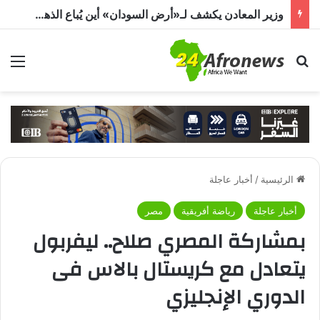
وزير المعادن يكشف لـ«أرض السودان» أين يُباع الذهب السوداني
بحث عن
الق
الرئيسية
/
أخبار عاجلة
أخبار عاجلة
رياضة أفريقية
مصر
بمشاركة المصري صلاح.. ليفربول
يتعادل مع كريستال بالاس فى
الدوري الإنجليزي