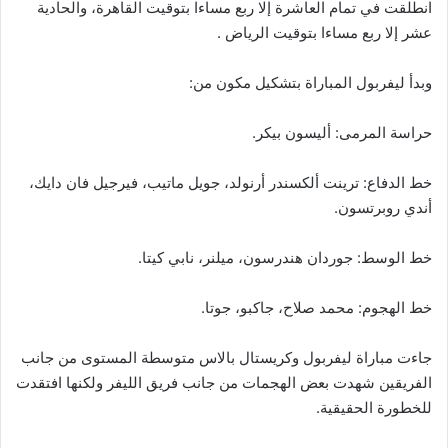
انطلقت في تمام العاشرة إلا ربع مساءا بتوقيت القاهرة، والحادية
عشر إلا ربع مساءا بتوقيت الرياض .
وبدأ ليفربول المباراة بتشكيل مكون من:
حراسة المرمى: أليسون بيكر.
خط الدفاع: ترينت ألكسندر أرنولد، جويل ماتيب، فيرجيل فان دايك،
أندي روبرتسون.
خط الوسط: جوردان هندرسون، ميلنر، نابي كيتا.
خط الهجوم: محمد صلاح، جاكبو، جوتا.
جاءت مباراة ليفربول وكريستال بالاس متوسطة المستوى من جانب
الفريقين شهدت بعض الهجمات من جانب فريق الليفر ولكنها افتقدت
للخطورة الحقيقية.