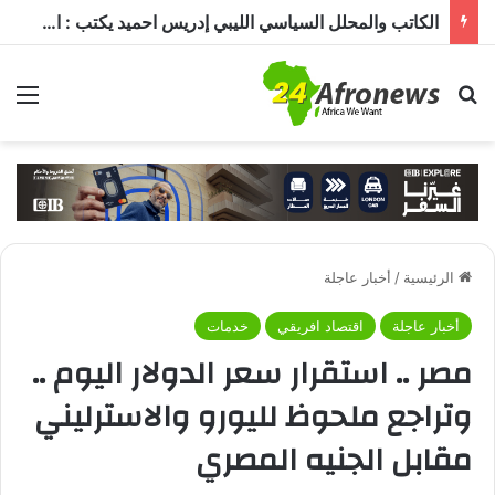
الكاتب والمحلل السياسي الليبي إدريس احميد يكتب : الكاميرون في ظل غياب بول بيا… قراءة في المشهد وأسباب الغياب ومآلات الأوضاع
بحث عن
الق
الرئيسية
/
أخبار عاجلة
أخبار عاجلة
اقتصاد افريقي
خدمات
مصر .. استقرار سعر الدولار اليوم ..
وتراجع ملحوظ لليورو والاسترليني
مقابل الجنيه المصري