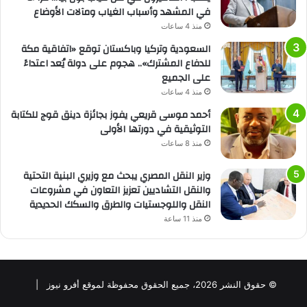
في المشهد وأسباب الغياب ومآلات الأوضاع
منذ 4 ساعات
السعودية وتركيا وباكستان توقع «اتفاقية مكة
للدفاع المشترك».. هجوم على دولة يُعد اعتداءً
على الجميع
منذ 4 ساعات
أحمد موسى قريعي يفوز بجائزة دينق قوج للكتابة
التوثيقية في دورتها الأولى
منذ 8 ساعات
وزير النقل المصري يبحث مع وزيري البنية التحتية
والنقل التشاديين تعزيز التعاون في مشروعات
النقل واللوجستيات والطرق والسكك الحديدية
منذ 11 ساعة
© حقوق النشر 2026، جميع الحقوق محفوظة لموقع أفرو نيوز |