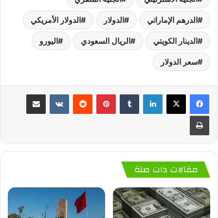
الدرهم الإماراتي
الدولار
الدولار الأمريكي
الدينار الكويتي
الريال السعودي
اليورو
سعر الدولار
لينكدإن
‏Tumblr
بينتيريست
‏Reddit
‏VKontakte
مشاركة عبر البريد
طباعة
مقالات ذات صلة