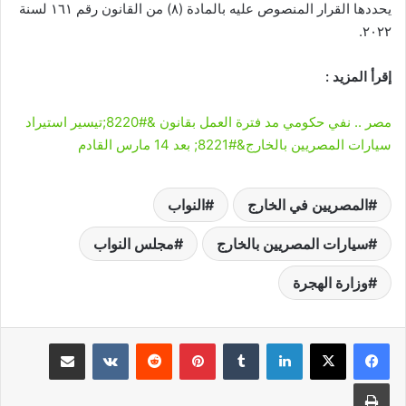
يحددها القرار المنصوص عليه بالمادة (٨) من القانون رقم ١٦١ لسنة
٢٠٢٢.
إقرأ المزيد :
مصر .. نفي حكومي مد فترة العمل بقانون &#8220;تيسير استيراد
سيارات المصريين بالخارج&#8221; بعد 14 مارس القادم
المصريين في الخارج
النواب
سيارات المصريين بالخارج
مجلس النواب
وزارة الهجرة
لينكدإن
‏Tumblr
بينتيريست
‏Reddit
‏VKontakte
مشاركة عبر البريد
طباعة