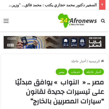
السفير دكتور محمد حجازي يكتب : محمد فائق… “وزير إفريقيا” الذي حمل رسالة القاهرة إلى القارة السمراء
بحث عن
الق
الرئيسية
/
أخبار عاجلة
أخبار عاجلة
خدمات
مصر
مصر .. « النواب » يوافق مبدئيًا
على تيسيرات جديدة لقانون
“سيارات المصريين بالخارج”