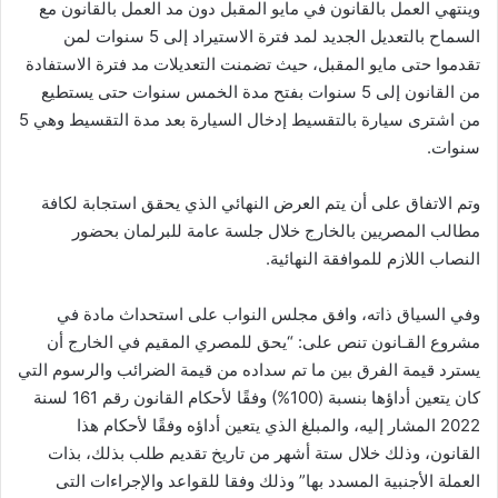
وينتهي العمل بالقانون في مايو المقبل دون مد العمل بالقانون مع
السماح بالتعديل الجديد لمد فترة الاستيراد إلى 5 سنوات لمن
تقدموا حتى مايو المقبل، حيث تضمنت التعديلات مد فترة الاستفادة
من القانون إلى 5 سنوات بفتح مدة الخمس سنوات حتى يستطيع
من اشترى سيارة بالتقسيط إدخال السيارة بعد مدة التقسيط وهي 5
سنوات.
وتم الاتفاق على أن يتم العرض النهائي الذي يحقق استجابة لكافة
مطالب المصريين بالخارج خلال جلسة عامة للبرلمان بحضور
النصاب اللازم للموافقة النهائية.
وفي السياق ذاته، وافق مجلس النواب على استحداث مادة في
مشروع القـانون تنص على: “يحق للمصري المقيم في الخارج أن
يسترد قيمة الفرق بين ما تم سداده من قيمة الضرائب والرسوم التي
كان يتعين أداؤها بنسبة (100%) وفقًا لأحكام القانون رقم 161 لسنة
2022 المشار إليه، والمبلغ الذي يتعين أداؤه وفقًا لأحكام هذا
القانون، وذلك خلال ستة أشهر من تاريخ تقديم طلب بذلك، بذات
العملة الأجنبية المسدد بها” وذلك وفقا للقواعد والإجراءات التى