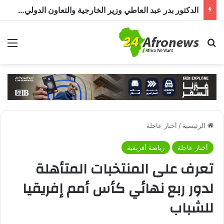
الدكتور بدر عبد العاطي وزير الخارجية والتعاون الدولي المصري في حوار خاص لـ«أفرو نيوز 24»: مصر تولي الأزمة السودانية أولوية خاصة
بحث عن
الق
الرئيسية
/
أخبار عاجلة
أخبار عاجلة
رياضة أفريقية
تعرف على المنتخبات المتأهلة
لدور ربع نهائي كأس أمم إفريقيا
للشباب