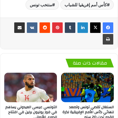
كأس أمم إفريقيا للشباب
منتخب تونس
لينكدإن
‏Tumblr
بينتيريست
‏Reddit
‏VKontakte
مشاركة عبر البريد
طباعة
مقالات ذات صلة
التونسي عيسى العيدوني يساهم
السنغال تقصي تونس وتصعد
في فوز يونيون برلين في افتتاح
لنهائي كأس الأمم الإفريقية لكرة
الدوري الألماني
القدم تحت 20 سنه