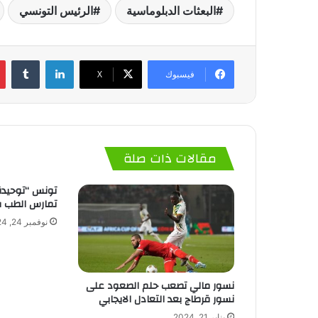
البعثات الدبلوماسية
الرئيس التونسي
لينكدإن
‏Tumblr
فيسبوك
‫X
مقالات ذات صلة
تونس “توحيدة 
تمارس الطب ف
نوفمبر 24, 2024
نسور مالي تصعب حلم الصعود على
نسور قرطاج بعد التعادل الايجابي
يناير 21, 2024