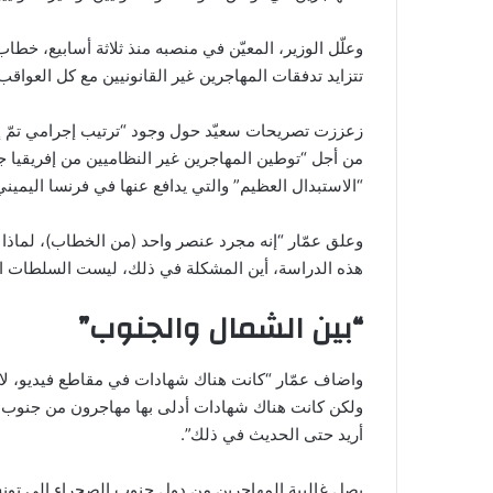
وعلّل الوزير، المعيّن في منصبه منذ ثلاثة أسابيع، خطاب
تتزايد تدفقات المهاجرين غير القانونيين مع كل العواق
زعززت تصريحات سعيّد حول وجود “ترتيب إجرامي تمّ إعد
من أجل “توطين المهاجرين غير النظاميين من إفريقيا ج
“الاستبدال العظيم” والتي يدافع عنها في فرنسا اليمين
وعلق عمّار “إنه مجرد عنصر واحد (من الخطاب)، لماذا 
هذه الدراسة، أين المشكلة في ذلك، ليست السلطات التو
“بين الشمال والجنوب”
واضاف عمّار “كانت هناك شهادات في مقاطع فيديو، لا أر
ولكن كانت هناك شهادات أدلى بها مهاجرون من جنوب الص
أريد حتى الحديث في ذلك”.