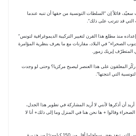
 سعيّد، قائلاً إن “السلطات التونسية من حقها أن تنبه عندما
ب التي قد تترتب على ذلك”.
اده منذ مطلع هذا القرن لتغيير التركيبة الديموغرافية لتونس”
نوب الصحراء” في البلاد، مقارنات مع ما يعرف بنظرية المؤامرة
ي المتطرّف إيريك زمور.
ركّز المعلقون على هذا العنصر ليصبح مركزيا؟ وحتى لو وجدت
نسية التي انتجتها”.
يد أن أذكرها لأنني لا أريد المشاركة في تطوير هذا الجدل،
حراء وقالوا + ها نحن هنا في المنزل وما إلى ذلك+ أنا لا
يصل غالبية المهاجرين من دول جنوب الصحراء إلى تونس التي تبعد بعض سواحلها أقل من 150 كيلومترًا من جزيرة