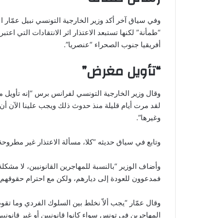
وفي سياق آخر أكد وزير الخارجية التونسي نبيل عمّار ا
“طمأنة” لكنها تستبعد الاعتذار اثر الانتقادات التي
أفريقيا جنوب الصحراء “عنصريا”.
“تأويل مغرض”
وقال وزير الخارجية التونسي لفرانس برس “إنه تأويل 
لقد مرت أيام قليلة منذ حدوث ذلك ويجب علينا الآن أن
وغيرها”.
وتابع في سياق حديثه “كلا، مسألة الاعتذار غير مطروحة،
وأضاف الوزير “بالنسبة للمهاجرين القانونيين، لا مشكلة.
فمدعوون للعودة إلى ديارهم، ولكن مع احترام حقوقهم 
وقال عمّار “يجب ألاّ نخلط بين السلوك الفردي وما تق
المهاجرين في تونس سواء كانوا قانونيين أو غير قانونيين