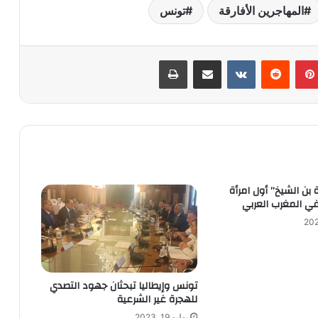
المهاجرين الأفارقة
تونس
بينتيريست
‏Reddit
‏VKontakte
مشاركة عبر البريد
طباعة
بن الشيخ” أول امرأة
ي المغرب العربي
تونس وإيطاليا تبحثان جهود التصدي
للهجرة غير الشرعية
يوليو 19, 2023