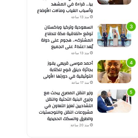
بيا… قراءة في المشهد
وأسباب الغياب ومآلات الأوضاع
منذ 13 ساعة
السعودية وتركيا وباكستان
توقع «اتفاقية مكة للدفاع
المشترك».. هجوم على دولة
يُعد اعتداءً على الجميع
منذ 13 ساعة
أحمد موسى قريعي يفوز
بجائزة دينق قوج للكتابة
التوثيقية في دورتها الأولى
منذ 17 ساعة
وزير النقل المصري يبحث مع
وزيري البنية التحتية والنقل
التشاديين تعزيز التعاون في
مشروعات النقل واللوجستيات
والطرق والسكك الحديدية
منذ 20 ساعة