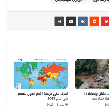
بينتيريست
‏Reddit
‏VKontakte
مشاركة عبر البريد
طباعة
جنوب افريقيا .. مقتل وإصابة 41
تعرف علي خريطة أخطر الدول للسفر
يار جدار سد
في عام 2023
يناير 13, 2023