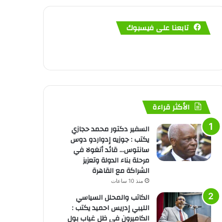
تابعنا على فيسبوك
الأكثر قراءة
السفير دكتور محمد حجازي
يكتب : جوزيه إدواردو دوس
سانتوس… قائد أنغولا في
مرحلة بناء الدولة وتعزيز
الشراكة مع القاهرة
منذ 10 ساعات
الكاتب والمحلل السياسي
الليبي إدريس احميد يكتب :
الكاميرون في ظل غياب بول