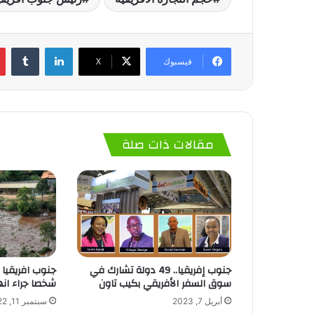
لينكدإن
‏Tumblr
فيسبوك
‫X
مقالات ذات صلة
جنوب إفريقيا.. 49 دولة تشارك في
شخصا جراء انه
سوق السفر الأفريقي بكيب تاون
سبتمبر 11, 2022
أبريل 7, 2023