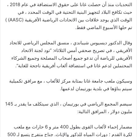
التحديات منذ أن حصلت غانا على حقوق الاستضافة في عام 2018 ،
حيث تكافح البلاد لتجهيز البنية التحتية في الوقت المحدد ، في
الوقت الذي يوجد خلافات بين الاتحادات الرياضية الأفريقية (AASC) )
تم حلها الأسبوع الماضي فقط.
وقال الدكتور ديسيوس شيباندي ، منسق المجلس الرياضي للاتحاد
الأفريقي ، في تصريح صحفي أمس الثلاثاء: “تود لجنة الاتحاد
الأفريقي للرياضة أن تدعو جميع أصحاب المصلحة وجميع الشركاء
المحتملين لدعم غانا في استضافة ألعاب أفريقية ناجحة للغاية”.
وسيكون ملعب جامعة غانا بمثابة مركز للألعاب ، مع مرافق تكميلية
سيتم بناؤها في بلدية بورتيمان لدعمها.
سيضم المجمع الرياضي في بورتيمان ، الذي سيتكلف ما يقدر بـ 145
مليون دولار ، المرافق التالية:
مضمار إحماء لألعاب القوى بطول 400 متر و 6 حارات مع ملعب
لكرة القدم ؛ دورات المياه للذكور والإناث. جناح متفرج يتسع لـ 500