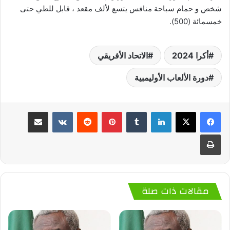
شخص و حمام سباحة منافس يتسع لألف مقعد ، قابل للطي حتى
خمسمائة (500).
أكرا 2024
الاتحاد الأفريقي
دورة الألعاب الأوليمبية
لينكدإن
‏Tumblr
بينتيريست
‏Reddit
‏VKontakte
مشاركة عبر البريد
طباعة
مقالات ذات صلة