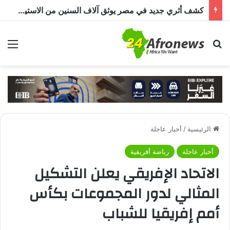
كشف أثري جديد في مصر يوثق آلاف السنين من الاستيطان البشري.. اكتشاف جبانة من عصر ما قبل الأسرات حتى العصرين اليوناني والروماني
بحث عن
الق
الرئيسية
/
أخبار عاجلة
أخبار عاجلة
رياضة أفريقية
الاتحاد الإفريقي يعلن التشكيل
المثالي لدور المجموعات بكأس
أمم إفريقيا للشباب