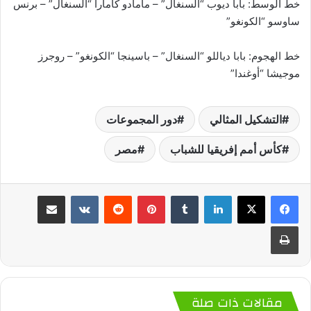
خط الوسط: بابا ديوب “السنغال” – مامادو كامارا “السنغال” – برنس
ساوسو “الكونغو”
خط الهجوم: بابا دياللو “السنغال” – باسينجا “الكونغو” – روجرز
موجيشا “أوغندا”
التشكيل المثالي
دور المجموعات
كأس أمم إفريقيا للشباب
مصر
لينكدإن
‏Tumblr
بينتيريست
‏Reddit
‏VKontakte
مشاركة عبر البريد
طباعة
مقالات ذات صلة