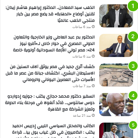
الذهب سيد المعادن.. الدكتور إبراهيم هاشم زيدان:
تقنين أوضاع «الدهابة» قد يضع مصر بين كبار
منتجي الذهب عالميًا
منذ 6 ساعات
الدكتور بدر عبد العاطي وزير الخارجية والتعاون
الدولي المصري في حوار خاص لـ«أفرو نيوز
24»: مصر تولي الأزمة السودانية أولوية خاصة
منذ 6 ساعات
كشف أثري جديد في مصر يوثق آلاف السنين من
الاستيطان البشري.. اكتشاف جبانة من عصر ما قبل
الأسرات حتى العصرين اليوناني والروماني
منذ 7 ساعات
السفير دكتور محمد حجازي يكتب : جوزيه إدواردو
دوس سانتوس… قائد أنغولا في مرحلة بناء الدولة
وتعزيز الشراكة مع القاهرة
منذ 21 ساعة
الكاتب والمحلل السياسي الليبي إدريس احميد
يكتب : الكاميرون في ظل غياب بول بيا… قراءة