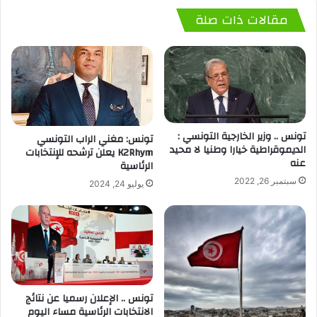
مقالات ذات صلة
تونس .. وزير الخارجية التونسي :
تونس: مغني الراب التونسي
الديموقراطية خيارا وطنيا لا محيد
K2Rhym يعلن ترشحه للإنتخابات
عنه
الرئاسية
سبتمبر 26, 2022
يوليو 24, 2024
تونس .. الإعلان رسميا عن نتائج
الانتخابات الرئاسية مساء اليوم