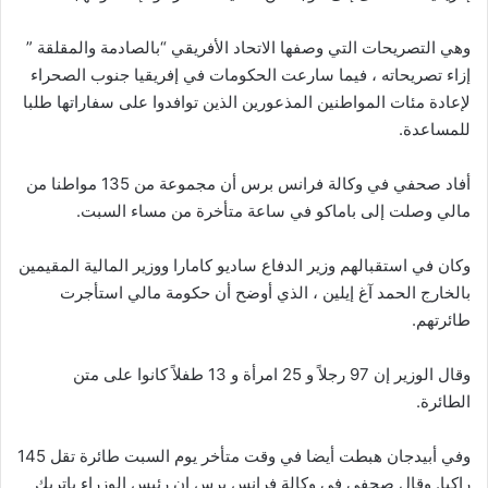
وهي التصريحات التي وصفها الاتحاد الأفريقي “بالصادمة والمقلقة ”
إزاء تصريحاته ، فيما سارعت الحكومات في إفريقيا جنوب الصحراء
لإعادة مئات المواطنين المذعورين الذين توافدوا على سفاراتها طلبا
للمساعدة.
أفاد صحفي في وكالة فرانس برس أن مجموعة من 135 مواطنا من
مالي وصلت إلى باماكو في ساعة متأخرة من مساء السبت.
وكان في استقبالهم وزير الدفاع ساديو كامارا ووزير المالية المقيمين
بالخارج الحمد آغ إيلين ، الذي أوضح أن حكومة مالي استأجرت
طائرتهم.
وقال الوزير إن 97 رجلاً و 25 امرأة و 13 طفلاً كانوا على متن
الطائرة.
وفي أبيدجان هبطت أيضا في وقت متأخر يوم السبت طائرة تقل 145
راكبا. وقال صحفي في وكالة فرانس برس إن رئيس الوزراء باتريك