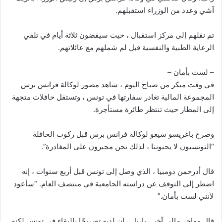
آشي وعدد من الوزراء استقبلهم.
تم نقلهم إلى مركز استقبال ، حيث سيقضون ثلاثة أيام في تلقي
الرعاية الطبية والنفسية قبل لم شملهم مع عائلاتهم.
– لست بأمان –
في وقت مبكر من صباح اليوم ، شاهد مصور لوكالة فرانس برس
المجموعة المالية تغادر سفارتها في تونس ، وتستقل حافلات متجهة
إلى المطار حيث تنتظر طائرة مستأجرة.
وصرح باغريسو سيغو لوكالة فرانس برس قبل ركوب الحافلة
“التونسيون لا يحبوننا ، لذلك نحن مجبرون على المغادرة”.
قال أدرحمن دومبيا ، الذي وصل إلى تونس قبل أربع سنوات ، إنه
اضطر إلى التوقف عن دراسته الجامعية في منتصف العام. “سأعود
لأنني لست بأمان.”
قال مهاجر مالي آخر ، باريل ، إن لديه تصريحًا بالبقاء في تونس لكنه