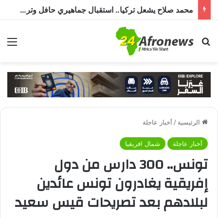
محمد صلاح يشعل تركيا.. استقبال جماهيري حافل وترحيب بـ”الملك المصري” قبل انضمامه إلى طرابزون سبور
بحث عن
الق
الرئيسية
/
أخبار عاجلة
أخبار عاجلة
شمال افريقيا
تونس.. 300 دارس من دول
إفريقية يغادرون تونس عائدين
لبلادهم بعد تصريحات قيس سعيد