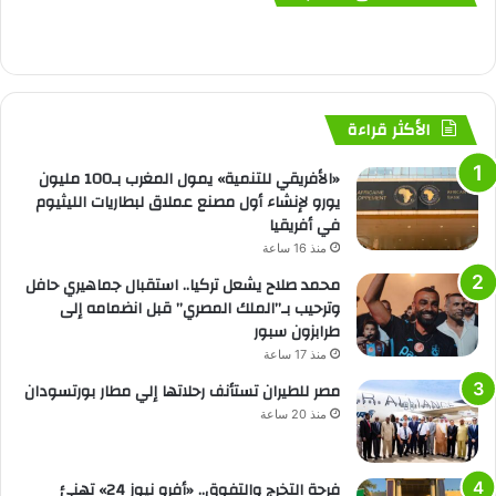
الأكثر قراءة
«الأفريقي للتنمية» يمول المغرب بـ100 مليون
يورو لإنشاء أول مصنع عملاق لبطاريات الليثيوم
في أفريقيا
منذ 16 ساعة
محمد صلاح يشعل تركيا.. استقبال جماهيري حافل
وترحيب بـ”الملك المصري” قبل انضمامه إلى
طرابزون سبور
منذ 17 ساعة
مصر للطيران تستأنف رحلاتها إلي مطار بورتسودان
منذ 20 ساعة
فرحة التخرج والتفوق.. «أفرو نيوز 24» تهنئ