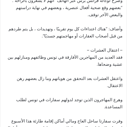
وصرح لوكالة فرانس برس عبر الهاتف “انهم لا يشعرون بالراحة”.
“بعضهم وقع ضحية أفعال عنصرية ، وبعضهم في نهاية دراستهم
والبعض الآخر توقف.
وأضاف: “هناك اعتداءات كل يوم تقريبًا ، وتهديدات ، بل يتم طردهم
من قبل أصحاب العقارات أو مهاجمتهم جسديًا”.
– اعتقال العشرات –
فقد العديد من المهاجرين الأفارقة في تونس وظائفهم ومنازلهم بين
عشية وضحاها.
واعتقل العشرات بعد التحقق من هوياتهم وما زال بعضهم رهن
الاعتقال.
وهرع المهاجرون الذين توجد لدولهم سفارات في تونس لطلب
المساعدة.
وفرت سفارتا ساحل العاج ومالي أماكن إقامة طارئة هذا الأسبوع