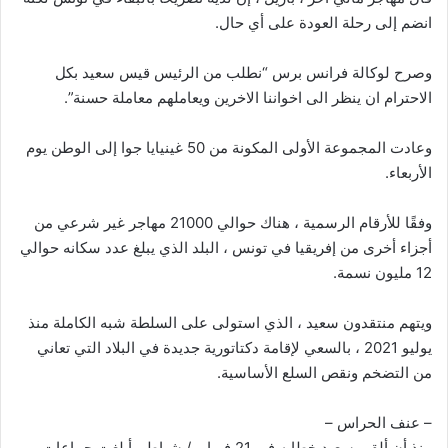
انضم إلى رحلة العودة على أي حال.
وصرح لوكالة فرانس برس “نطلب من الرئيس قيس سعيد بكل
الاحترام ان ينظر الى اخواننا الاخرين ويعاملهم معاملة حسنة”.
وعادت المجموعة الأولى المكونة من 50 غينيايا جوا إلى الوطن يوم
الأربعاء.
وفقًا للأرقام الرسمية ، هناك حوالي 21000 مهاجر غير شرعي من
أجزاء أخرى من إفريقيا في تونس ، البلد الذي يبلغ عدد سكانه حوالي
12 مليون نسمة.
ويتهم منتقدون سعيد ، الذي استولى على السلطة شبه الكاملة منذ
يوليو 2021 ، بالسعي لإقامة دكتاتورية جديدة في البلاد التي تعاني
من التضخم ونقص السلع الأساسية.
– عنف الحراس –
منذ أن ألقى سعيد خطابه في 21 فبراير / شباط ، أبلغت جماعات