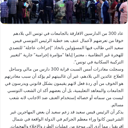
عاد 300 من الدارسين الافارقة بالجامعات في تونس الي بلادهم
خوفا من تعرضهم لأعمال عنف بعد خطبة الرئيس التونسي قيس
سعيد التي طالب فيها المسؤولين باتخاذ “إجراءات عاجلة” للتصدي
للهجرة غير النظامية ، معتبرا إياها “مؤامرة إجرامية” جارية “لتغيير
التركيبة السكانية في تونس”.
وسجلت مغادرات أمس السبت قرابة 300 دارس من مالي وساحل
العلاج عائدين الي بلادهم، غير أن غالبيتهم لم يؤكد أن سبب مغادرتهم
هو الخوف من أي ردة فعل لانهم يقيمون بشكل قانوني ويدرسون في
الجامعات والمعاهد التعليمية، بل أن بعضهم أكد ان الشعب التونسي
ليست من سماته أو خصاله إستخدام العنف ضد الاجانب لانه شعب
مسالم.
يذكر أن الرئيس قيس سعيد قد زعم سعيد أن بعض المهاجرين غير
الشرعيين كانوا وراء معظم الجرائم في الدولة الواقعة في شمال
إفريقيا ، مما أدى إلى موجة من عمليات الطرد والإخلاء والهجمات.