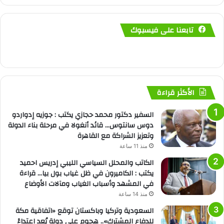
تابعنا على فيسبوك
الأكثر قراءة
السفير دكتور محمد حجازي يكتب : جوزيه إدواردو
دوس سانتوس… قائد أنغولا في مرحلة بناء الدولة
وتعزيز الشراكة مع القاهرة
منذ 11 ساعة
الكاتب والمحلل السياسي الليبي إدريس احميد
يكتب : الكاميرون في ظل غياب بول بيا… قراءة
في المشهد وأسباب الغياب ومآلات الأوضاع
منذ 14 ساعة
السعودية وتركيا وباكستان توقع «اتفاقية مكة
للدفاع المشترك».. هجوم على دولة يُعد اعتداءً