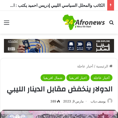
الكاتب والمحلل السياسي الليبي إدريس احميد يكتب : الكاميرون في ظل غياب بول بيا… قراءة في المشهد وأسباب الغياب ومآلات الأوضاع
بحث عن
الق
الرئيسية
/
أخبار عاجلة
أخبار عاجلة
اخبار افريقيا
شمال افريقيا
الدولار ينخفض مقابل الدينار الليبي
يوسف دياب
مارس 9, 2023
389