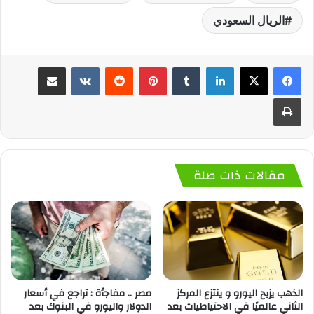
الريال السعودي
لينكدإن
‏Tumblr
بينتيريست
‏Reddit
‏VKontakte
مشاركة عبر البريد
طباعة
مقالات ذات صلة
الذهب يزيح اليورو و ينتزع المركز
مصر .. مفاجأة : تراجع في أسعار
الثاني عالميًا في الاحتياطيات بعد
الدولار واليورو في البنوك بعد