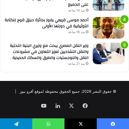
على الجميع
منذ 14 ساعة
أحمد موسى قريعي يفوز بجائزة دينق قوج للكتابة
التوثيقية في دورتها الأولى
منذ 18 ساعة
وزير النقل المصري يبحث مع وزيري البنية التحتية
والنقل التشاديين تعزيز التعاون في مشروعات
النقل واللوجستيات والطرق والسكك الحديدية
منذ 21 ساعة
© حقوق النشر 2026، جميع الحقوق محفوظة لموقع أفرو نيوز |
فيسبوك
‫X
لينكدإن
‫YouTube