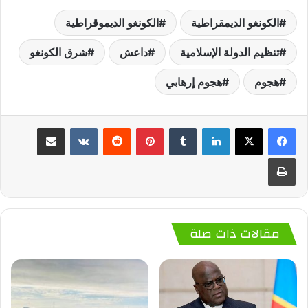
الكونغو الديمقراطية
الكونغو الديموقراطية
تنظيم الدولة الإسلامية
داعش
شرق الكونغو
هجوم
هجوم إرهابي
لينكدإن
‏Tumblr
بينتيريست
‏Reddit
‏VKontakte
مشاركة عبر البريد
طباعة
مقالات ذات صلة