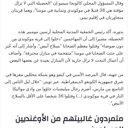
وقال المسؤول المحلي كالونجا ميسو إن “الحصيلة التي لا تزال
مؤقتة هي 38 قتيلا في موكوندي وثمانية في موسا”، وهما قريتان
متجاورتان في إقليم بيني.
بدوره، أكد رئيس الجمعية المدنية المحلية أرسين مومبير هذه
الحصيلة، مشيرا إلى أن المهاجمين “دخلوا إلى قرية موكوندي من
دون ضوضاء” وقتلوا معظم الضحايا “بسلاح أبيض”. وأشار إلى أنه عُثر
على جثث الضحايا في موسا “متفحمة في منازل محترقة”. وأضاف
أن أعمال البحث لا تزال جارية لأن المنازل بعيدة عن بعضها البعض.
من جهته، قال المرصد الأمني في كيفو وهو شبكة محللين مقرها في
شرق جمهورية الكونغو الديمقراطية، عبر تويتر: “خلال ليل الثامن إلى
التاسع من مارس، أضرم رجال ميليشيات جاؤوا من وادي مواليكا
النار في قرية موكوندي (…) وقتلوا 36 شخصا على الأقل بالسلاح
الأبيض”.
متمردون غالبيتهم من الأوغنديين