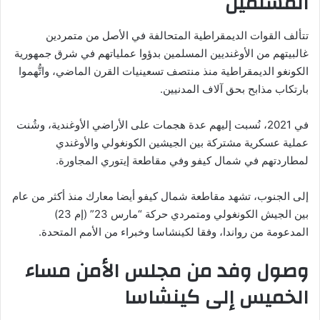
المسلمين
تتألف القوات الديمقراطية المتحالفة في الأصل من متمردين
غالبيتهم من الأوغنديين المسلمين بدؤوا عملياتهم في شرق جمهورية
الكونغو الديمقراطية منذ منتصف تسعينيات القرن الماضي، واتُّهموا
بارتكاب مذابح بحق آلاف المدنيين.
في 2021، نُسبت إليهم عدة هجمات على الأراضي الأوغندية، وشُنت
عملية عسكرية مشتركة بين الجيشين الكونغولي والأوغندي
لمطاردتهم في شمال كيفو وفي مقاطعة إيتوري المجاورة.
إلى الجنوب، تشهد مقاطعة شمال كيفو أيضا معارك منذ أكثر من عام
بين الجيش الكونغولي ومتمردي حركة “مارس 23” (إم 23)
المدعومة من رواندا، وفقا لكينشاسا وخبراء من الأمم المتحدة.
وصول وفد من مجلس الأمن مساء
الخميس إلى كينشاسا