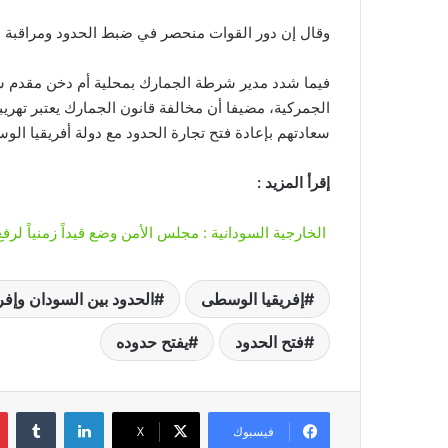
وقال إن دور القوات منحصر في ضبط الحدود ومراقبة ال
فيما شدد مدير شرطة الجمارك بمحلية أم دخن مقدم ش
الجمركية، مضيفا أن مخالفة قانون الجمارك يعتبر تهريب
سعادتهم بإعادة فتح تجارة الحدود مع دولة أفريقيا ال
إقرأ المزيد :
الخارجية السودانية : مجلس الأمن وضع قيداً زمنياً لرفع ا
إفريقيا الوسطى
الحدود بين السودان وإف
فتح الحدود
يفتح حدوده
لينكدإن
‏Tumblr
فيسبوك
‫X