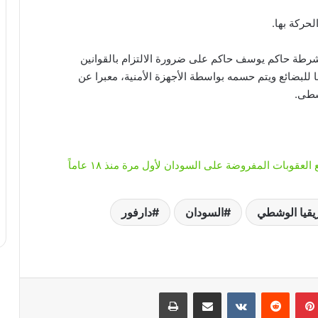
حركة بها.
رطة حاكم يوسف حاكم على ضرورة الالتزام بالقوانين
ا للبضائع ويتم حسمه بواسطة الأجهزة الأمنية، معبرا عن
وسطى.
لعقوبات المفروضة على السودان لأول مرة منذ ١٨ عاماً
ريقيا الوشطي
السودان
دارفور
بينتيريست
‏Reddit
‏VKontakte
مشاركة عبر البريد
طباعة