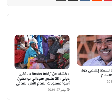
ا لشبكة إعلامي دول
« كشف عن أرقاما صادمة » .. تقرير
والسلام
دولي : 25 مليون سوداني يواجهون
أسوأ مستويات انعدام الأمن الغذائي
يونيو 27, 2024