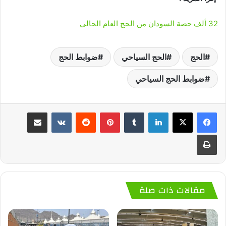
32 ألف حصة السودان من الحج العام الحالي
الحج
الحج السياحي
ضوابط الحج
ضوابط الحج السياحي
لينكدإن
‏Tumblr
بينتيريست
‏Reddit
‏VKontakte
مشاركة عبر البريد
طباعة
مقالات ذات صلة