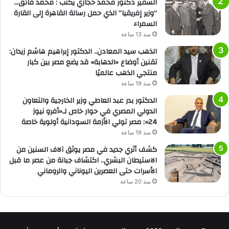
السفير دكتور محمد حجازي يكتب : محمد فائق…
“وزير إفريقيا” الذي حمل رسالة القاهرة إلى القارة
السمراء
منذ 13 ساعة
الذهب سيد المعادن.. الدكتور إبراهيم هاشم زيدان:
تقنين أوضاع «الدهابة» قد يضع مصر بين كبار
منتجي الذهب عالميًا
منذ 19 ساعة
الدكتور بدر عبد العاطي وزير الخارجية والتعاون
الدولي المصري في حوار خاص لـ«أفرو نيوز
24»: مصر تولي الأزمة السودانية أولوية خاصة
منذ 19 ساعة
كشف أثري جديد في مصر يوثق آلاف السنين من
الاستيطان البشري.. اكتشاف جبانة من عصر ما قبل
الأسرات حتى العصرين اليوناني والروماني
منذ 20 ساعة