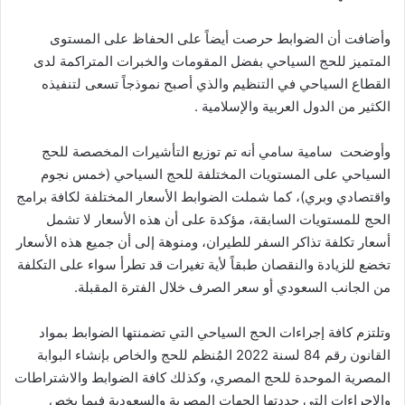
وأضافت أن الضوابط حرصت أيضاً على الحفاظ على المستوى
المتميز للحج السياحي بفضل المقومات والخبرات المتراكمة لدى
القطاع السياحي في التنظيم والذي أصبح نموذجاً تسعى لتنفيذه
الكثير من الدول العربية والإسلامية .
وأوضحت سامية سامي أنه تم توزيع التأشيرات المخصصة للحج
السياحي على المستويات المختلفة للحج السياحي (خمس نجوم
واقتصادي وبري)، كما شملت الضوابط الأسعار المختلفة لكافة برامج
الحج للمستويات السابقة، مؤكدة على أن هذه الأسعار لا تشمل
أسعار تكلفة تذاكر السفر للطيران، ومنوهة إلى أن جميع هذه الأسعار
تخضع للزيادة والنقصان طبقاً لأية تغيرات قد تطرأ سواء على التكلفة
من الجانب السعودي أو سعر الصرف خلال الفترة المقبلة.
وتلتزم كافة إجراءات الحج السياحي التي تضمنتها الضوابط بمواد
القانون رقم 84 لسنة 2022 المُنظم للحج والخاص بإنشاء البوابة
المصرية الموحدة للحج المصري، وكذلك كافة الضوابط والاشتراطات
والإجراءات التي حددتها الجهات المصرية والسعودية فيما يخص