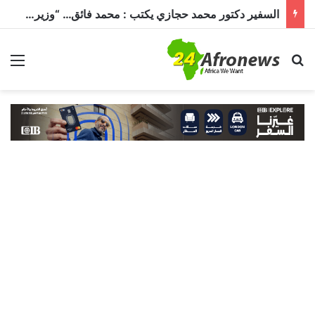
السفير دكتور محمد حجازي يكتب : محمد فائق… “وزير إفريقيا” الذي حمل رسالة القاهرة إلى القارة السمراء
بحث عن
الق