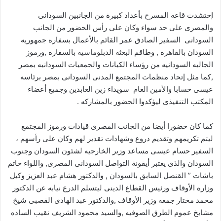
إحتشدت قاعه المسرح بأعداد كبيرة من الجانبين السودانى
والمصرى على حد سواء وكان على رأس الحضور من الجانب
السودانى السفير الصادق عمر القائم بالأعمال بسفاره جمهوريه
السودان بالقاهره , وطاقم البعثه الدبلوماسيه بالسفاره ,ورموز
الجاليه السودانيه من رؤساء الكيانات والجمعيات السودانيه بمصر
,كما مثل إتحاد منظمات المجتمع المدنى السودانى بمصر برئاسه
عيسى حسابا والأمين العام سويداء زين العابدين وجميع أعضاء
المكتب التنفيذى ليؤكدوا الحضور بالمشاركه .
كما كان حضورا أيضا من الجانب المصرى قيادات ورموز المجتمع
ليتم تكريمهم وتقديم دروع وشهادات تقدير لهم وكان على رأسهم ،
السفير حسام عيسى مساعد وزير الخارجيه لشئون السودان وجنوب
السودان والذى يعتبر أيقونة التواصل السودانى المصرى, واللواء حاتم
باشات ” القنصل السابق بالسودان , والدكتور هشام عبد العزيز وكيل
وزاره الأوقاف ورئيس القطاع الدينى ليتسلم الدرع نيابه عن الدكتور
محمد مختار جمعه وزير الأوقاف ,والدكتور عبد الهادى القصبى شيخ
مشايخ عموم الطرق الصوفيه ,والسيد محمود الشريف نقيب الساده