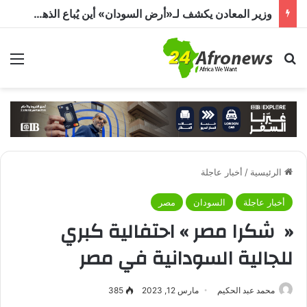
وزير المعادن يكشف لـ«أرض السودان» أين يُباع الذهب السوداني
بحث عن
الق
الرئيسية
/
أخبار عاجلة
أخبار عاجلة
السودان
مصر
« شكرا مصر » احتفالية كبري
للجالية السودانية في مصر
محمد عبد الحكيم
مارس 12, 2023
385