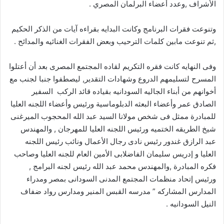
الأشراف ,وعدد أعضاء البرلمان المصري .
وتنوعت فقرات البرنامج وكانت البدايه بقراءه آيات من الذكر الحكيم
,ثم تنوعت مابين كلمات الترحيب وبعض الفقرات الغنائيه والمدائح .
وفى النهايه كانت فقره التكريم لقاده المجتمع المصرى بعد أن أعتلوا
المسرح لتسليمهم الدروع وشهادات التقدير, ليصطفوا جنبا لجنب مع
أخوانهم من أبناء الجاليه السودانيه بقياده قائد الركب السفير
الصادق عمر وأعضاء البعثه الدبلوماسية ورئيس وأعضاء اللجنه العليا
للمبادرة ممثل فى شخص مولانا السيد عبد الله المحجوب الميرغنى
شيخ الطريقه الختميه ورئيس اللجنه العليا للمهرجان , والمهندس
عبد الرازق غندور رئيس نادى رجال الأعمال ونائب رئيس اللجنه
العليا و إدريس سليمان الفاضلابى الأمين العام للجنه العليا وصاحب
فكره المبادرة ,والمهندس محمد عبد الله رئيس لجنه البرامج ,
ورئيس إتحاد منظمات المجتمع المدنى السودانى بمصر ومدراء
المدارس المشاركه ” مدرسه القبس المنير ومدارس رواد ضفاف
النيل السودانيه .