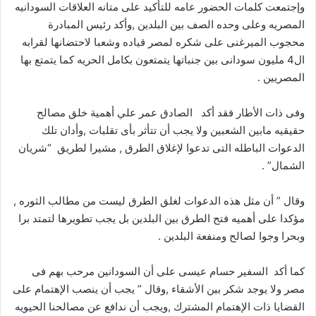
وإجتمعت كلمات الحضور عامه للتأكيد على متانه العلاقات السودانيه
المصريه وعلى وحده الصف بين البلدين ,وأكد رئيس المبادرة
محجوب الميرغنى على شكره لمصر قياده وشعبا لاحتضانها لقرابه
ال4 مليون سودانى بين جنباتها يتمتعون بكامل الحريه كما يتمتع بها
المصريين .
وفى ذات الأطار فقد أكد الصادق عمر علي أهمية خلق مصالح
حقيقيه مابين الشعبين ولا يجب أن تتأثر بأى تقلبات ,وأدان تلك
الدعوات الباطله التى تدعوا لإغلاق الطرق , مشيرا لطريق “شريان
الشمال” .
وقال ” أن مثل هذه الدعوات لغلق الطرق ليست من مطالب الثوره ,
مؤكدا على أهميه فتح الطرق بين البلدين بل يجب تطويرها لتمتد برا
وبحرا وجوا لصالح ومنفعة البلدين .
كما أكد السفير حسام عيسى على أن السودانين مرحب بهم فى
مصر ولا يوجد شكر بين الأشقاء ,وقال ” يجب أن ينصب الإهتمام على
القضايا ذات الإهتمام المشترك ,ويجب أن ندافع عن مصالحنا الحيويه