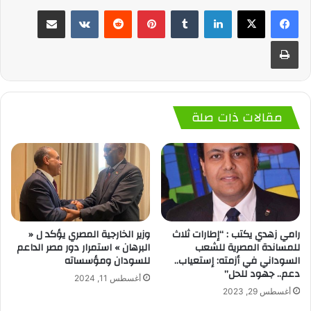
لينكدإن
‏Tumblr
بينتيريست
‏Reddit
‏VKontakte
مشاركة عبر البريد
طباعة
مقالات ذات صلة
رامي زهدي يكتب : “إطارات ثلاث
وزير الخارجية المصري يؤكد ل «
للمساندة المصرية للشعب
البرهان » استمرار دور مصر الداعم
السوداني في أزمته: إستعياب..
للسودان ومؤسساته
دعم.. جهود للحل”
أغسطس 11, 2024
أغسطس 29, 2023