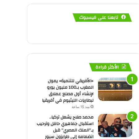
تابعنا على فيسبوك
الأكثر قراءة
«الأفريقي للتنمية» يمول
المغرب بـ100 مليون يورو
لإنشاء أول مصنع عملاق
لبطاريات الليثيوم في أفريقيا
منذ 15 ساعة
محمد صلاح يشعل تركيا..
استقبال جماهيري حافل وترحيب
بـ”الملك المصري” قبل
انضمامه إلى طرابزون سبور