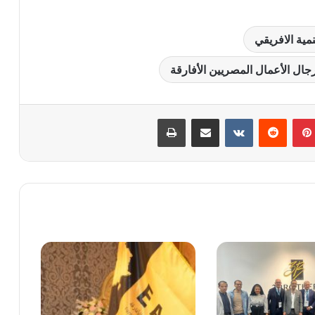
نمية الافريقي
جال الأعمال المصريين الأفارقة
بينتيريست
‏Reddit
‏VKontakte
مشاركة عبر البريد
طباعة