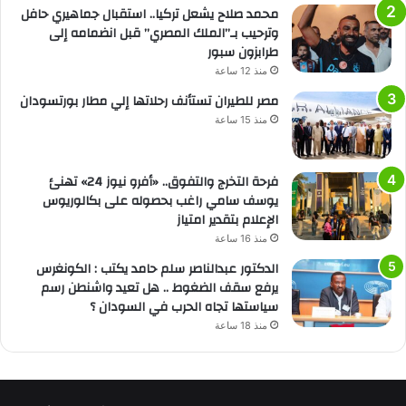
محمد صلاح يشعل تركيا.. استقبال جماهيري حافل
وترحيب بـ”الملك المصري” قبل انضمامه إلى
طرابزون سبور
منذ 12 ساعة
مصر للطيران تستأنف رحلاتها إلي مطار بورتسودان
منذ 15 ساعة
فرحة التخرج والتفوق.. «أفرو نيوز 24» تهنئ
يوسف سامي راغب بحصوله على بكالوريوس
الإعلام بتقدير امتياز
منذ 16 ساعة
الدكتور عبدالناصر سلم حامد يكتب : الكونغرس
يرفع سقف الضغوط .. هل تعيد واشنطن رسم
سياستها تجاه الحرب في السودان ؟
منذ 18 ساعة