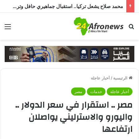
محمد صلاح يشعل تركيا.. استقبال جماهيري حافل وترحيب بـ”الملك المصري” قبل انضمامه إلى طرابزون سبور
بحث عن
الق
الرئيسية
/
أخبار عاجلة
أخبار عاجلة
خدمات
مصر
مصر .. استقرار في سعر الدولار ..
واليورو والاسترليني يواصلان
ارتفاعها