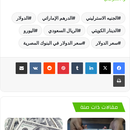
الجنيه الاسترليني
الدرهم الإماراتي
الدولار
الدينار الكويتي
الريال السعودي
اليورو
سعر الدولار
سعر الدولار في البنوك المصرية
لينكدإن
‏Tumblr
بينتيريست
‏Reddit
‏VKontakte
مشاركة عبر البريد
طباعة
مقالات ذات صلة