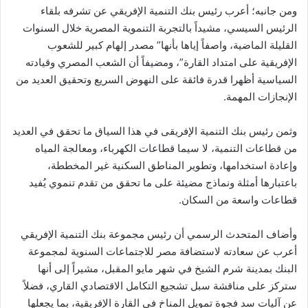
ومن جانبه؛ أعرب رئيس بنك التنمية الإفريقي عن تشرفه بلقاء
الرئيس السيسي، مشيداً بالتجربة التنموية المصرية خلال السنوات
القليلة الماضية، واصفاً إياها بأنها” مصدر إلهام كبير للشعوب
الإفريقية على امتداد القارة”، ومضيفاً أن الشعب المصري وقيادته
السياسية أظهرا قدرة فائقة على النهوض السريع وتحقيق العديد من
الإنجازات المهمة.
وثمن رئيس بنك التنمية الإفريقى في هذا السياق ما تحقق في العديد
من قطاعات التنمية، لا سيما قطاعات الكهرباء، ومعالجة المياه
وإعادة استخدامها، وتطوير المناطق السكنية غير المخططة،
باعتبارها أمثلة ونماذج مضيئة على ما تحقق من تقدم تنموي يُفيد
قطاعات واسعة من السكان.
وأضاف المتحدث الرسمي أن رئيس مجموعة بنك التنمية الإفريقي
أعرب عن سعادته لاستضافة مصر للاجتماعات السنوية لمجموعة
البنك بمدينة شرم الشيخ في شهر مايو المقبل، مشيراً إلى أنها
ستركز على مناقشة سبل تشجيع التكامل الاقتصادي القاري، فضلاً
عن آليات سد فجوة تمويل المناخ في القارة الإفريقية، بما يجعلها