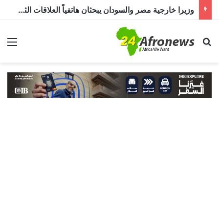
وزيرا خارجية مصر والسودان يبحثان هاتفياً العلاقات الثنائية وتطورات الأزمة السودانية
بحث عن
الق