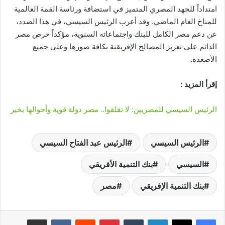
امتداداً للجهد المصري المتميز في استضافة ورئاسة القمة العالمية
للمناخ العام الماضي. وقد أعرب الرئيس السيسي، في هذا الصدد،
عن دعم مصر الكامل للبنك واجتماعاته السنوية، مؤكداً حرص مصر
الدائم على تعزيز المصالح الإفريقية بكافة صورها وعلى جميع
الأصعدة.
إقرأ المزيد :
الرئيس السيسي للمصريين: لا تقلقوا.. مصر دولة قوية وأحوالها بخير
الرئيس السيسي
الرئيس عبد الفتاح السيسي
السيسي
بنك التنمية الأفريقي
بنك التنمية الإفريقي
مصر
لينكدإن
‏Tumblr
بينتيريست
‏Reddit
‏VKontakte
مشاركة عبر البريد