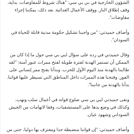
الشؤون الخارجية في بي بي سي: “هناك شروط للمفاوضات. بداية،
وقف إطلاق النار. ووقف الأعمال العدائية. بعد ذلك، يمكننا إجراء
مفاوضات”.
وأضاف حميدتي: “من واجبنا تشكيل حكومة مدنية قابلة للحياة في
السودان”.
وقال حميدتي في رده على سؤال لبي بي سي حول ما إذا كان من
الممكن أن تستمر الهدنة لفترة طويلة لفتح ممرات عبور آمنة: “لقد
طالبنا بالهدنة منذ اليوم الأول للحرب. وبدأنا بفتح ممر إنساني على
الفور. وفتحنا هذه الممرات داخل المناطق التي تسيطر عليها قواتنا.
بدأنا بالهدنة من جانبنا”.
ونفى حميدتي لبي بي سي ضلوع قواته في أعمال سلب ونهب،
وكذلك في وضع يدها على المستشفيات، وفقا لاتهامات من الجيش
السوداني وشهود عيان.
وأضاف حميدتي: “إن قواتنا منضبطة جدا ومعترف بها دوليا، حتى من