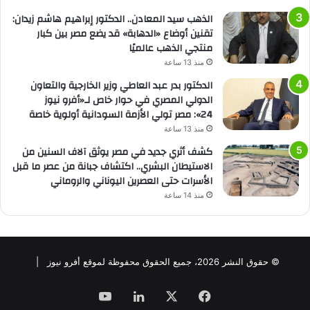
الذهب سيد المعادن.. الدكتور إبراهيم هاشم زيدان:
تقنين أوضاع «الدهابة» قد يضع مصر بين كبار
منتجي الذهب عالميًا
منذ 13 ساعة
الدكتور بدر عبد العاطي وزير الخارجية والتعاون
الدولي المصري في حوار خاص لـ«أفرو نيوز
24»: مصر تولي الأزمة السودانية أولوية خاصة
منذ 13 ساعة
كشف أثري جديد في مصر يوثق آلاف السنين من
الاستيطان البشري.. اكتشاف جبانة من عصر ما قبل
الأسرات حتى العصرين اليوناني والروماني
منذ 14 ساعة
© حقوق النشر 2026، جميع الحقوق محفوظة لموقع أفرو نيوز |
فيسبوك
‫X
لينكدإن
‫YouTube