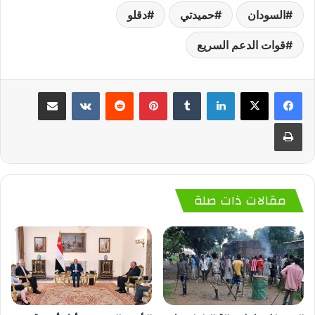
السودان
حميدتي
دقلو
قوات الدعم السريع
لينكدإن
‏Tumblr
بينتيريست
‏Reddit
‏VKontakte
مشاركة عبر البريد
طباعة
مقالات ذات صلة