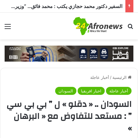
السفير دكتور محمد حجازي يكتب : محمد فائق… “وزير إفريقيا” الذي حمل رسالة القاهرة إلى القارة السمراء
بحث عن
الق
الرئيسية
/
أخبار عاجلة
أخبار عاجلة
اخبار افريقيا
السودان
السودان .. « دقلو » ل ” بي بي سي
” : مستعد للتفاوض مع « البرهان
»