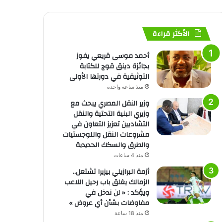
الأكثر قراءة
أحمد موسى قريعي يفوز
بجائزة دينق قوج للكتابة
التوثيقية في دورتها الأولى
منذ ساعة واحدة
وزير النقل المصري يبحث مع
وزيري البنية التحتية والنقل
التشاديين تعزيز التعاون في
مشروعات النقل واللوجستيات
والطرق والسكك الحديدية
منذ 4 ساعات
أزمة البرازيلي بيزيرا تشتعل..
الزمالك يغلق باب رحيل اللاعب
ويؤكد : « لن ندخل في
مفاوضات بشأن أي عروض »
منذ 18 ساعة