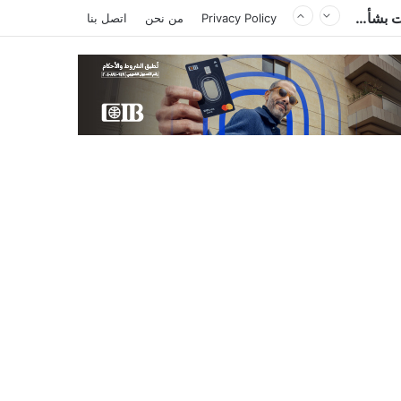
أزمة البرازيلي بيزيرا تشتعل.. الزمالك يغلق باب رحيل اللاعب ويؤكد : « لن ندخل في مفاوضات بشأن أي عروض »
Privacy Policy
من نحن
اتصل بنا