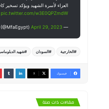
العزاء لأسرة الشهيد ويؤكد تسخير كافة
pic.twitter.com/w3E0QPZmdW
April 29, 2023
— Egypt MFA Spokesperson (@MfaEgypt)
الخارجية
السودان
شهيد الدبلوماسي
لينكدإن
‏Tumblr
فيسبوك
‫X
مقالات ذات صلة