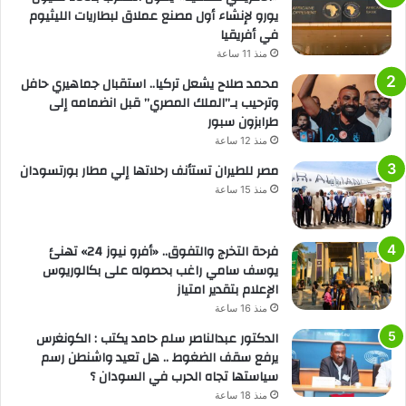
يورو لإنشاء أول مصنع عملاق لبطاريات الليثيوم
في أفريقيا
منذ 11 ساعة
محمد صلاح يشعل تركيا.. استقبال جماهيري حافل
وترحيب بـ”الملك المصري” قبل انضمامه إلى
طرابزون سبور
منذ 12 ساعة
مصر للطيران تستأنف رحلاتها إلي مطار بورتسودان
منذ 15 ساعة
فرحة التخرج والتفوق.. «أفرو نيوز 24» تهنئ
يوسف سامي راغب بحصوله على بكالوريوس
الإعلام بتقدير امتياز
منذ 16 ساعة
الدكتور عبدالناصر سلم حامد يكتب : الكونغرس
يرفع سقف الضغوط .. هل تعيد واشنطن رسم
سياستها تجاه الحرب في السودان ؟
منذ 18 ساعة