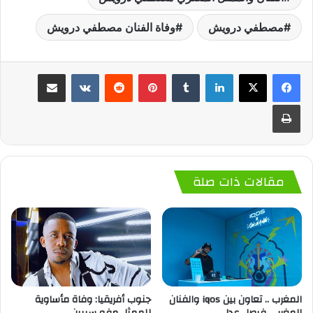
مصطفي درويش
وفاة الفنان مصطفي درويش
لينكدإن
‏Tumblr
بينتيريست
‏Reddit
‏VKontakte
مشاركة عبر البريد
طباعة
مقالات ذات صلة
المغرب .. تعاون بين iqos والفنان
جنوب أفريقيا: وفاة مأساوية
المغربي فيصل عدلي
للممثل مفو سيبين