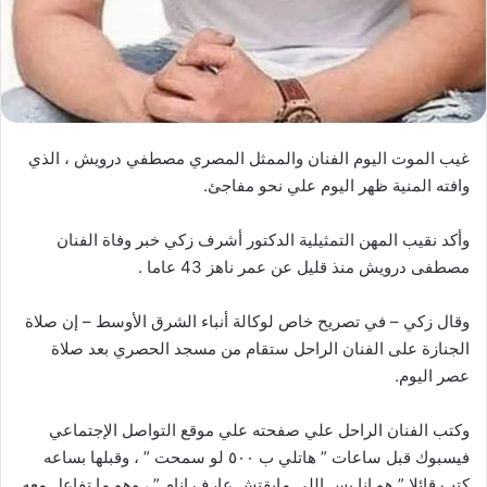
غيب الموت اليوم الفنان والممثل المصري مصطفي درويش ، الذي
وافته المنية ظهر اليوم علي نحو مفاجئ.
وأكد نقيب المهن التمثيلية الدكتور أشرف زكي خبر وفاة الفنان
مصطفى درويش منذ قليل عن عمر ناهز 43 عاما .
وقال زكي – في تصريح خاص لوكالة أنباء الشرق الأوسط – إن صلاة
الجنازة على الفنان الراحل ستقام من مسجد الحصري بعد صلاة
عصر اليوم.
وكتب الفنان الراحل علي صفحته علي موقع التواصل الإجتماعي
فيسبوك قبل ساعات ” هاتلي ب ٥٠٠ لو سمحت ” ، وقبلها بساعه
كتب قائلا ” هو انا بس اللي مابقتش عارف انام ” ، وهو ما تفاعل معه