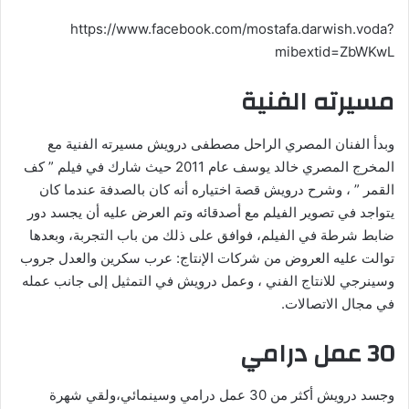
https://www.facebook.com/mostafa.darwish.voda?
mibextid=ZbWKwL
مسيرته الفنية
وبدأ الفنان المصري الراحل مصطفى درويش مسيرته الفنية مع
المخرج المصري خالد يوسف عام 2011 حيث شارك في فيلم ” كف
القمر ” ، وشرح درويش قصة اختياره أنه كان بالصدفة عندما كان
يتواجد في تصوير الفيلم مع أصدقائه وتم العرض عليه أن يجسد دور
ضابط شرطة في الفيلم، فوافق على ذلك من باب التجربة، وبعدها
توالت عليه العروض من شركات الإنتاج: عرب سكرين والعدل جروب
وسينرجي للانتاج الفني ، وعمل درويش في التمثيل إلى جانب عمله
في مجال الاتصالات.
30 عمل درامي
وجسد درويش أكثر من 30 عمل درامي وسينمائي،ولقي شهرة