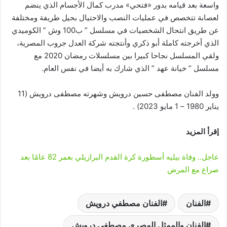
واسعة بعد قيامه بدور «فتحي» مدرب كمال الأجسام الذي ينضم
لعصابة تتخصص في عمليات النصب والاحتيال بحيل طريفة ومختلفة
عن طريق انتحال الشخصيات في مسلسل ” ب100 وش ” الكوميدي
الذي أخرجته كاملة أبو ذكري وأنتجته شركة العدل جروب المصرية،
ولقي المسلسل نجاحا كبيرا بين مسلسلات رمضان 2020 مع
مسلسل ” خيانة عهد ” الذي شارك به أيضا في نفس العام.
وولد الفنان مصطفى حسين درويش وشهرته مصطفى درويش (11
يناير 1980 – 1 مايو 2023) .
إقرأ المزيد
عاجل.. وفاة بيليه أسطورة كرة القدم البرازيلي بعمر 82 عامًا بعد
صراع مع المرض
الفنان
الفنان مصطفي درويش
الفنان والممثل المصري مصطفي درويش