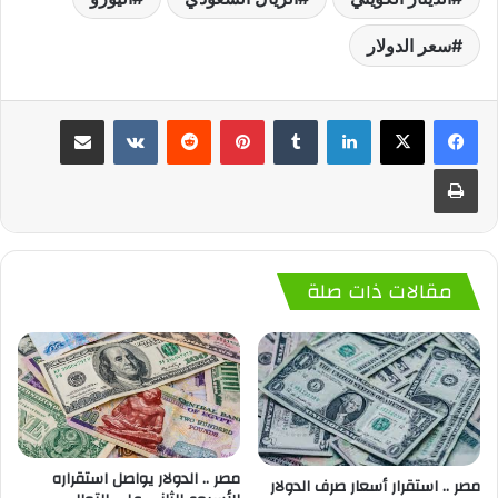
سعر الدولار
لينكدإن
‏Tumblr
بينتيريست
‏Reddit
‏VKontakte
مشاركة عبر البريد
طباعة
مقالات ذات صلة
مصر .. الدولار يواصل استقراره
مصر .. استقرار أسعار صرف الدولار