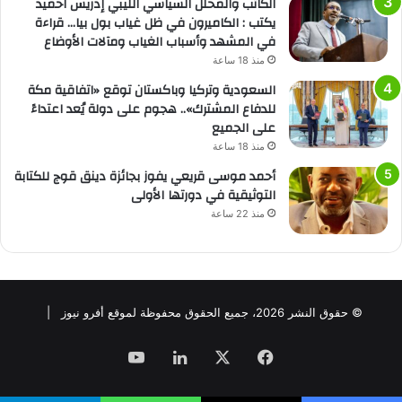
الكاتب والمحلل السياسي الليبي إدريس احميد
يكتب : الكاميرون في ظل غياب بول بيا… قراءة
في المشهد وأسباب الغياب ومآلات الأوضاع
منذ 18 ساعة
السعودية وتركيا وباكستان توقع «اتفاقية مكة
للدفاع المشترك».. هجوم على دولة يُعد اعتداءً
على الجميع
منذ 18 ساعة
أحمد موسى قريعي يفوز بجائزة دينق قوج للكتابة
التوثيقية في دورتها الأولى
منذ 22 ساعة
© حقوق النشر 2026، جميع الحقوق محفوظة لموقع أفرو نيوز |
فيسبوك
‫X
لينكدإن
‫YouTube