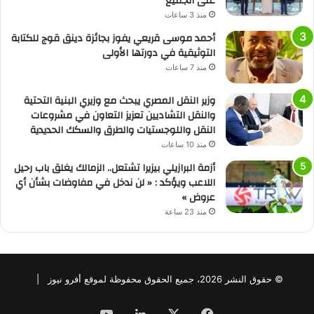
على الجميع
منذ 3 ساعات
أحمد موسى قريعي يفوز بجائزة دينق قوج للكتابة
التوثيقية في دورتها الأولى
منذ 7 ساعات
وزير النقل المصري يبحث مع وزيري البنية التحتية
والنقل التشاديين تعزيز التعاون في مشروعات
النقل واللوجستيات والطرق والسكك الحديدية
منذ 10 ساعات
أزمة البرازيلي بيزيرا تشتعل.. الزمالك يغلق باب رحيل
اللاعب ويؤكد : « لن ندخل في مفاوضات بشأن أي
عروض »
منذ 23 ساعة
© حقوق النشر 2026، جميع الحقوق محفوظة لموقع أفرو نيوز |
فيسبوك
‫X
لينكدإن
‫YouTube