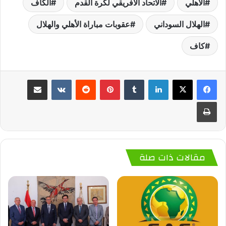
الأهلي
الاتحاد الأفريقي لكرة القدم
الكاف
الهلال السوداني
عقوبات مباراة الأهلي والهلال
كاف
لينكدإن
‏Tumblr
بينتيريست
‏Reddit
‏VKontakte
مشاركة عبر البريد
طباعة
مقالات ذات صلة