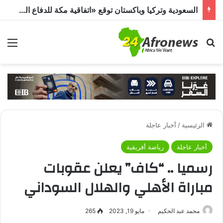
السعودية وتركيا وباكستان توقع «اتفاقية مكة للدفاع المشترك».. هجوم على دولة يُعد اعتداءً على الجميع
بحث عن
الق
الرئيسية
/
أخبار عاجلة
أخبار عاجلة
رياضة أفريقية
رسميا .. “كاف” يعلن عقوبات
مباراة الأهلي والهلال السوداني
محمد عبد الحكيم
مايو 19, 2023
265