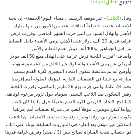
بدوري
أبطال إفريقيا
.
وقال (
الكاف
)- عبر موقعه الرسمي، مساء اليوم /الجمعة/- إن لجنة
الانضباط عقدت اجتماعاً لمناقشة عدد من الأمور من بينها مباراة
الأهلي والهلال السوداني التي جرت الشهر الماضي، وقررت فرض
غرامة قدرها 20 ألف دولار على الأهلي لرمي الأشياء داخل البساط
من قبل الجماهير، و100 ألف دولار لعدم النظام والأمن.
وأضاف: “قررت اللجنة فرض غرامة على الهلال مبلغ 50 ألف دولار
أمريكي عن رمي الأشياء والسلوك غير اللائق من لاعبيه ومسؤوليه”.
وأوضح أنه تم مناقشة شكوى الاتحاد النيجيري لكرة القدم بسبب
مباراته مع غينيا في التصفيات القارية المؤهلة لبطولة أمم إفريقيا
تحت 23 عاما، والتي جرت يوم 29 مارس الماضي، وقررت اللجنة
رفض الشكوى ضد اللاعب السيني سوماه حول تزوير مزعوم لوثائقه.
كما فتح الاتحاد الإفريقي لكرة القدم تحقيقًا حول ما إذا كان لاعب
رواندا كيفن موهيري، مؤهلاً للعب في مباراة تصفيات أمم إفريقيا
بكوت ديفوار بين رواندا وبنين، وقد وجدت لجنة الانضباط أن اللاعب
المذكور غير مؤهل بعد إنذاره في المباريات السابقة، وبناء على ذلك،
تم احتساب نتيجة المباراة لصالح بنين (3 / صفر) وفرض غرامة قدرها