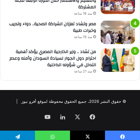
والتعليم والاستثمار خلال الدورة الرابعة للجنة
المشتركة
منذ 16 ساعة
مصر وتشاد تعززان الشراكة الصحية.. دواء وتدريب
وخبرات طبية
منذ 19 ساعة
من تشاد .. وزير الخارجية المصري يؤكد أهمية
احترام دول الجوار لسيادة السودان وأمنه وعدم
التدخل في شؤونه الداخلية
منذ 21 ساعة
© حقوق النشر 2026، جميع الحقوق محفوظة لموقع أفرو نيوز |
فيسبوك
‫X
لينكدإن
‫YouTube