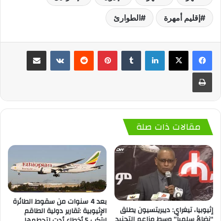
إقليم أمهرة
الطوارئ
لينكدإن
‏Tumblr
بينتيريست
‏Reddit
‏VKontakte
مشاركة عبر البريد
طباعة
مقالات ذات صلة
بعد 4 سنوات من سقوط الطائرة
إثيوبيا، تيغراي: ديبريتسيون يطلق
الإثيوبية :تقارير دولية الطاقم
“نضالاً سلمياً” وسط مزاعم التجنيد
ارتكب 5 أخطاء أدت لتحطمها