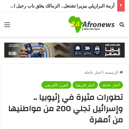
أزمة البرازيلي بيزيرا تشتعل.. الزمالك يغلق باب رحيل اللاعب ويؤكد : « لن ندخل في مفاوضات بشأن أي عروض »
بحث عن
الق
الرئيسية
/
أخبار عاجلة
أخبار عاجلة
اخبار افريقيا
القرن الأفريقى
تطورات مثيرة في إثيوبيا ..
وإسرائيل تجلي 200 من مواطنيها
من أمهرة