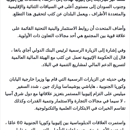
وجنوب السودان إلى مستوى أعلى في السياقات الثنائية والإقليمية
والمتعددة الأطراف ، ويعمل البلدان عن كثب لتحقيق هذا التطلع.
وأضاف المتحدث أن روابط الاستثمار والبنية التحتية القائمة على
علاقة قوية بين المجتمع هي أحد مجالات التعاون ذات الأولوية.
وفي إشارة إلى الزيارة الرسمية لرئيس البنك الدولي أجاي بانغا ،
قال إن الحكومة الإثيوبية تعمل عن كثب مع الهيئة المالية العالمية
لتسريع الدعم المالي لمشاريع التنمية في البلاد.
وفي حديثه عن الزيارات الرسمية التي قام بها وزيرا خارجية اليابان
وكوريا الجنوبية ، هاياشي يوشيماسا وبارك جين ، شدد السفير
ميليس على التزام إثيوبيا المستمر بتعزيز علاقاتها مع دول شرق آسيا
، لا سيما في مجالات التجارة والاستثمار وتنمية القدرات وكذلك
تقاسم الخبرات في الابتكارات العلمية والتكنولوجية.
واستمرت العلاقات الدبلوماسية بين إثيوبيا وكوريا الجنوبية 60 عامًا ،
وإن تعهد الأخيرة بدعم جهود إعادة التأهيل والتعمير التي تبذلها