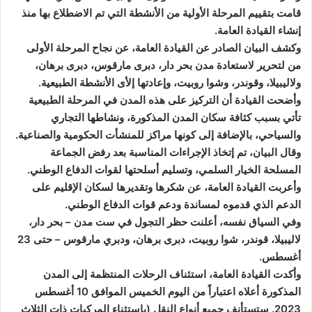
قامت بتقييم المرحلة الأولية من الأنشطة التي تم الاضطلاع بها منذ
إنشاء القيادة العامة.
وكشف البيان الصادر عن القيادة العامة، عن نجاح المرحلة الأولى
من لتحرير لاستعادة مدن بحر دار، دبرى مارقوس، دبرى برهان،
ولاليبيلا، وقوندر، وشوا روبيت، وإعادتها إلأى الأنشطة الطبيعية.
وأضحت القيادة أن التركيز على هذه المدن في المرحلة الطبيعية
تأتي بسبب كثافة سكان المدن المذكورة، ونشاطها التجاري
والسياحي، بالإضافة إلى كونها مراكز للمنشأت الحكومية والصناعية.
وقال البيان، تم إتخاذ الإجراءات المناسبة بعد رفض الجماعة
المسلحة الخيار السلمي، وتسليم أسلحتها لقوات الدفاع الوطني.
وأعربت القيادة العامة، عن شكرها وتقديرها لسكان الإقليم على
الدعم الذي قدموه لمساندة ودعم قوات الدفاع الوطني.
وفي السياق نفسه، أعلنت حظر التجول في ست مدن – بحر دار،
لاليبيلا، قوندر، شوا روبيت، دبرى برهان، ودبري مارقوس – حتى 23
أغسطس.
وأكدت القيادة العامة، استئناف الرحلات المنتظمة إلى المدن
المذكورة أعلاه اعتباراً من اليوم الخميس الموافق 10 أغسطس
2023. ستستأنف جميع أنواع النقل (باستثناء المركبات ذات الثلاث