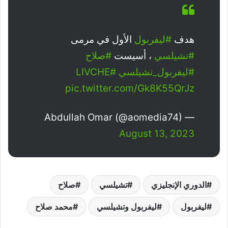
هدف
#ليفربول
الأول في مرمى
#تشيلسي
، أسيست
#صلاح
#ليفربول_تشيلسي
#LIVCHE
pic.twitter.com/Gk8K55QrJz
— Abdullah Omar (@aomedia74)
August 13, 2023
الدوري الإنجليزي
تشيلسي
صلاح
ليفربول
ليفربول وتشيلسي
محمد صلاح