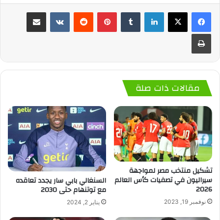
لينكدإن
‏Tumblr
بينتيريست
‏Reddit
‏VKontakte
مشاركة عبر البريد
طباعة
مقالات ذات صلة
تشكيل منتخب مصر لمواجهة
سيراليون في تصفيات كأس العالم
السنغالي بابي سار يجدد تعاقده
2026
مع توتنهام حتى 2030
نوفمبر 19, 2023
يناير 2, 2024