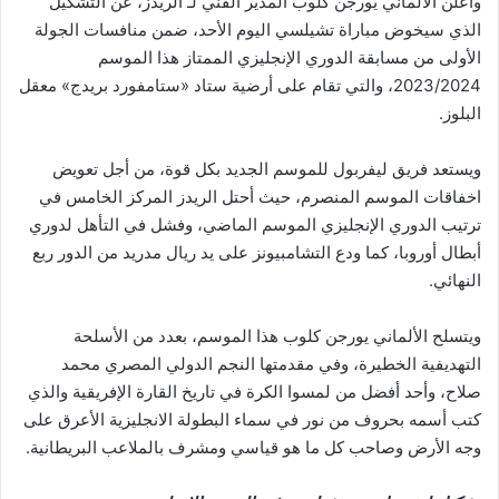
وأعلن الألماني يورجن كلوب المدير الفني لـ الريدز، عن التشكيل
الذي سيخوض مباراة تشيلسي اليوم الأحد، ضمن منافسات الجولة
الأولى من مسابقة الدوري الإنجليزي الممتاز هذا الموسم
2023/2024، والتي تقام على أرضية ستاد «ستامفورد بريدج» معقل
البلوز.
ويستعد فريق ليفربول للموسم الجديد بكل قوة، من أجل تعويض
اخفاقات الموسم المنصرم، حيث أحتل الريدز المركز الخامس في
ترتيب الدوري الإنجليزي الموسم الماضي، وفشل في التأهل لدوري
أبطال أوروبا، كما ودع التشامبيونز على يد ريال مدريد من الدور ربع
النهائي.
ويتسلح الألماني يورجن كلوب هذا الموسم، بعدد من الأسلحة
التهديفية الخطيرة، وفي مقدمتها النجم الدولي المصري محمد
صلاح، وأحد أفضل من لمسوا الكرة في تاريخ القارة الإفريقية والذي
كتب أسمه بحروف من نور في سماء البطولة الانجليزية الأعرق على
وجه الأرض وصاحب كل ما هو قياسي ومشرف بالملاعب البريطانية.