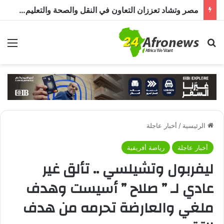
مصر وتشاد تعززان التعاون في النقل والصحة والتعليم والاستثمار خلال الدورة الرابعة للجنة المشتركة
بحث عن
الق
الرئيسية
/
أخبار عاجلة
أخبار عاجلة
رياضة أفريقية
ليفربول وتشيلسي .. تألق غير
عادي لـ ” صلاح ” أسيست وهدف
ملغي والعارضة تحرمه من هدف