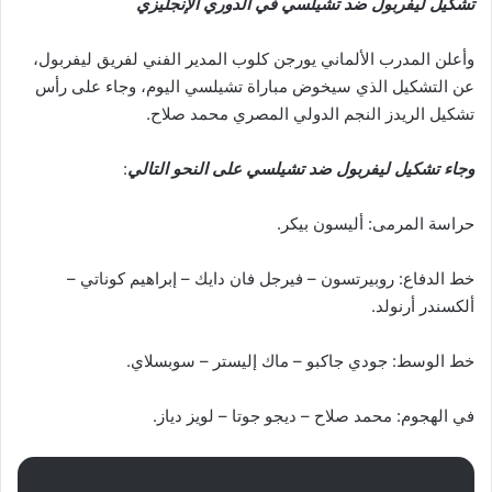
تشكيل ليفربول ضد تشيلسي في الدوري الإنجليزي
وأعلن المدرب الألماني يورجن كلوب المدير الفني لفريق ليفربول،
عن التشكيل الذي سيخوض مباراة تشيلسي اليوم، وجاء على رأس
تشكيل الريدز النجم الدولي المصري محمد صلاح.
وجاء تشكيل ليفربول ضد تشيلسي على النحو التالي
:
حراسة المرمى: أليسون بيكر.
خط الدفاع: روبيرتسون – فيرجل فان دايك – إبراهيم كوناتي –
ألكسندر أرنولد.
خط الوسط: جودي جاكبو – ماك إليستر – سوبسلاي.
في الهجوم: محمد صلاح – ديجو جوتا – لويز دياز.