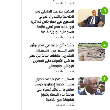
منذ 8 ساعات
الدكتور بدر عبد العاطي وزير
الخارجية والتعاون الدولي
المصري في حوار خاص لـ«أفرو
نيوز 24»: مصر تولي الأزمة
السودانية أولوية خاصة
منذ 8 ساعات
كشف أثري جديد في مصر يوثق
آلاف السنين من الاستيطان
البشري.. اكتشاف جبانة من عصر
ما قبل الأسرات حتى العصرين
اليوناني والروماني
منذ 9 ساعات
السفير دكتور محمد حجازي
يكتب : جوزيه إدواردو دوس
سانتوس… قائد أنغولا في
مرحلة بناء الدولة وتعزيز
الشراكة مع القاهرة
منذ 23 ساعة