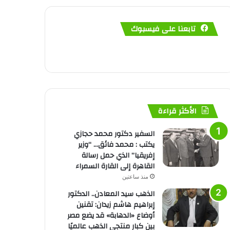
تابعنا على فيسبوك
الأكثر قراءة
السفير دكتور محمد حجازي
يكتب : محمد فائق… “وزير
إفريقيا” الذي حمل رسالة
القاهرة إلى القارة السمراء
منذ ساعتين
الذهب سيد المعادن.. الدكتور
إبراهيم هاشم زيدان: تقنين
أوضاع «الدهابة» قد يضع مصر
بين كبار منتجي الذهب عالميًا