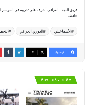
فريق النجف العراقي أشرف على تدريبه في الموسم ال
حافظ.
الأسماعيلي
الدوري العراقي
النجف
لينكدإن
‏Tumblr
فيسبوك
‫X
مقالات ذات صلة