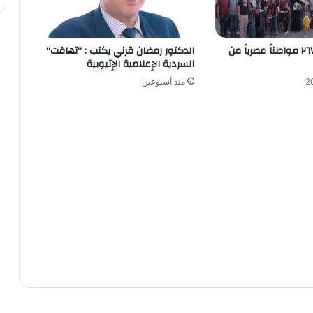
مصر .. إجلاء ٢٦٧٩ مواطناً مصرياً من
الدكتور رمضان قرني يكتب : “تهافت”
السردية الإعلامية الإثيوبية
منذ أسبوعين