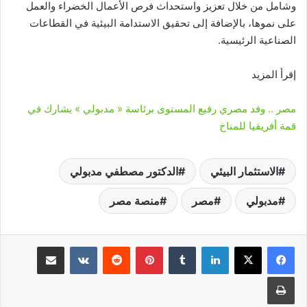
وشامل من خلال تعزيز واستحداث فرص الأعمال الخضراء والعمل
على نموها، بالإضافة إلى تحقيق الاستدامة البيئية في القطاعات
الصناعية الرئيسية.
إقرأ المزيد
مصر .. وفد مصري رفيع المستوى برئاسة « مدبولي » يشارك في
قمة أفريقيا للمناخ
الاستثمار البيئي
الدكتور مصطفي مدبولي
مدبولي
مصر
منصة مصر
لينكدإن
‏Tumblr
بينتيريست
‏Reddit
‏VKontakte
مشاركة عبر البريد
طباعة