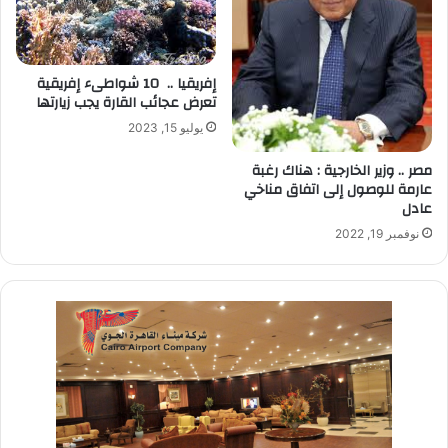
إفريقيا .. 10 شواطىء إفريقية
تعرض عجائب القارة يجب زيارتها
يوليو 15, 2023
مصر .. وزير الخارجية : هناك رغبة
عارمة للوصول إلى اتفاق مناخي
عادل
نوفمبر 19, 2022