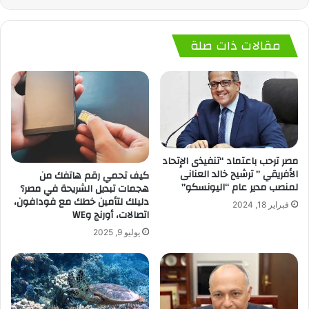
مقالات ذات صلة
مصر ترحب باعتماد “تنفيذى الإتحاد
الأفريقي ” ترشيح خالد العنانى
كيف تحمي رقم هاتفك من
لمنصب مدير عام “اليونسكو”
هجمات تبديل الشريحة في مصر؟
دليلك لتأمين خطك مع فودافون،
فبراير 18, 2024
اتصالات، أورنج وWE
يوليو 9, 2025