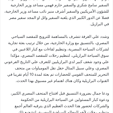
السفير سامح شكري والسفير حازم فهمي مساعد وزير الخارجية
للشؤون الأمريكيين والسفير أشرف منير نائب مساعد وزير الخارجية،
فضلا عن الدور الكبير الذي يلعبه السفير وائل او المجد سفير مصر
في البرازيل.
وشدد علي الغرفة تتشرف بالمساهمة للترويج للمقصد السياحي
المصري، بالتنسيق مع وزارة الخارجية، من خلال ترتيب بعثة تجارية
لشركات السياحة المصرية، وتنظيم لقاءات مع كبار اللاعبين في
سوق السياحة البرازيلي، لتنظيم رحلات للمقصد المصري، مؤكدا
علي وجود شغف كبير لدي البرازيليين للتعرف علي التاريخ الفرعوني
المصري، وعلي سبيل المثال حفل نقل المومياوات من متحف
التحرير للمتحف القومي للحضارات تم بعثة لمدة 10 أيام تقريبا في
القنوات البرازيلية وكان هناك اهتمام غير مسبوق بهذا الحدث.
ودعا جمال بضرورة التنسيق قبل افتتاح المتحف المصري الكبير،
ودعوة كبار المسئولين عن السياحة البرازيلية من الحكومة
والشركات لحضور هذا الحدث العظيم الذي يترقبه العالم أجمع
وتنظيم رحلات لأهم المعالم السياحية المصرية، لتشجيع تلك