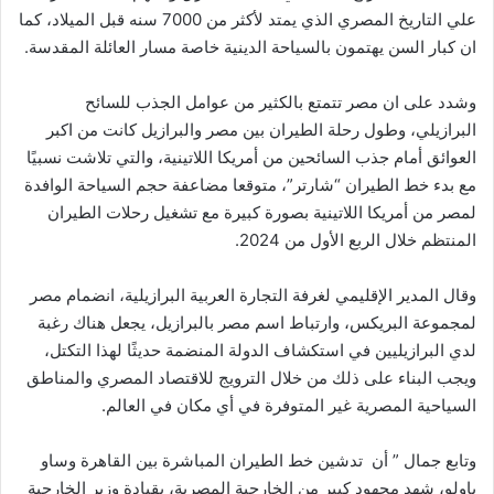
علي التاريخ المصري الذي يمتد لأكثر من 7000 سنه قبل الميلاد، كما
ان كبار السن يهتمون بالسياحة الدينية خاصة مسار العائلة المقدسة.
وشدد على ان مصر تتمتع بالكثير من عوامل الجذب للسائح
البرازيلي، وطول رحلة الطيران بين مصر والبرازيل كانت من اكبر
العوائق أمام جذب السائحين من أمريكا اللاتينية، والتي تلاشت نسبيًا
مع بدء خط الطيران “شارتر”، متوقعا مضاعفة حجم السياحة الوافدة
لمصر من أمريكا اللاتينية بصورة كبيرة مع تشغيل رحلات الطيران
المنتظم خلال الربع الأول من 2024.
وقال المدير الإقليمي لغرفة التجارة العربية البرازيلية، انضمام مصر
لمجموعة البريكس، وارتباط اسم مصر بالبرازيل، يجعل هناك رغبة
لدي البرازيليين في استكشاف الدولة المنضمة حديثًا لهذا التكتل،
ويجب البناء على ذلك من خلال الترويج للاقتصاد المصري والمناطق
السياحية المصرية غير المتوفرة في أي مكان في العالم.
وتابع جمال ” أن تدشين خط الطيران المباشرة بين القاهرة وساو
باولو، شهد مجهود كبير من الخارجية المصرية، بقيادة وزير الخارجية