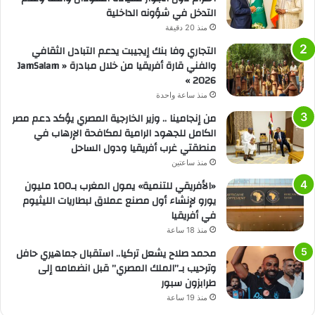
التدخل في شؤونه الداخلية
منذ 20 دقيقة
التجاري وفا بنك إيجيبت يدعم التبادل الثقافي
والفني قارة أفريقيا من خلال مبادرة « JamSalam
2026 »
منذ ساعة واحدة
من إنجامينا .. وزير الخارجية المصري يؤكد دعم مصر
الكامل للجهود الرامية لمكافحة الإرهاب في
منطقتي غرب أفريقيا ودول الساحل
منذ ساعتين
«الأفريقي للتنمية» يمول المغرب بـ100 مليون
يورو لإنشاء أول مصنع عملاق لبطاريات الليثيوم
في أفريقيا
منذ 18 ساعة
محمد صلاح يشعل تركيا.. استقبال جماهيري حافل
وترحيب بـ”الملك المصري” قبل انضمامه إلى
طرابزون سبور
منذ 19 ساعة