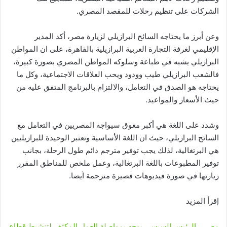
الشركات على تنظيم رحلات للمقصد المصري.
وعن أبرز ما يحتاجه السائح البرازيلي لزيارة مصر، أكد المدير
الإقليمي لغرفة التجارة العربية البرازيلية بالقاهرة، على ان المواطن
البرازيلي يشبه في طباعة وسلوكه المواطن المصري بصورة كبيرة،
فالشعب البرازيلي طيب وودود ويحب العلاقات الاجتماعية، وكل ما
يحتاجه هو الصدق في التعامل، والالتزام بالبرنامج المتفق عليه من
حيث الأسعار والمواعيد.
وشدد على اللغة هي أكبر معوق سيواجه المصريين في التعامل مع
السائح البرازيلي، حيث ان اللغة الأساسية وتعتبر الوحيدة للبرازيليين
هي البرتغالية، لذلك يجب توفير مترجم دائم طول الرحلة، بجانب
توفير المطبوعات باللغة البرتغالية، وعمل ملخص للمناطق المقرر
زيارتها في صورة فيديوهات قصيرة مترجمة أيضا.
إقرأ المزيد
مصر .. الرئيس السيسي يوجه بمواصلة العمل المكثف لتنشيط قطاع