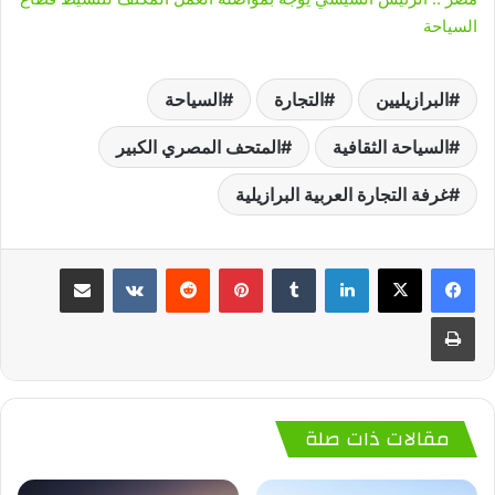
السياحة
البرازيليين
التجارة
السياحة
السياحة الثقافية
المتحف المصري الكبير
غرفة التجارة العربية البرازيلية
لينكدإن
‏Tumblr
بينتيريست
‏Reddit
‏VKontakte
مشاركة عبر البريد
طباعة
مقالات ذات صلة