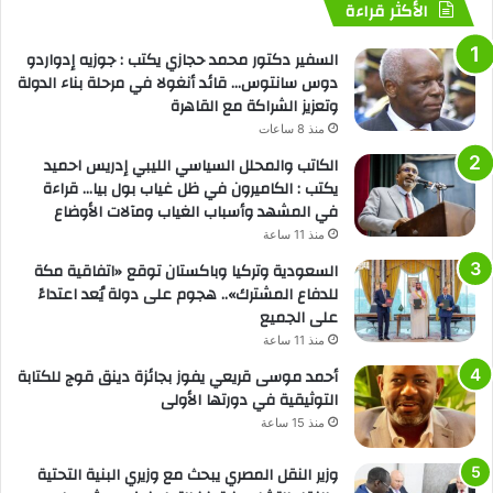
الأكثر قراءة
السفير دكتور محمد حجازي يكتب : جوزيه إدواردو
دوس سانتوس… قائد أنغولا في مرحلة بناء الدولة
وتعزيز الشراكة مع القاهرة
منذ 8 ساعات
الكاتب والمحلل السياسي الليبي إدريس احميد
يكتب : الكاميرون في ظل غياب بول بيا… قراءة
في المشهد وأسباب الغياب ومآلات الأوضاع
منذ 11 ساعة
السعودية وتركيا وباكستان توقع «اتفاقية مكة
للدفاع المشترك».. هجوم على دولة يُعد اعتداءً
على الجميع
منذ 11 ساعة
أحمد موسى قريعي يفوز بجائزة دينق قوج للكتابة
التوثيقية في دورتها الأولى
منذ 15 ساعة
وزير النقل المصري يبحث مع وزيري البنية التحتية