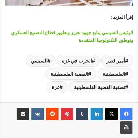
إقرأ المزيد :
الرئيس السيسي يتابع جهود تعزيز وتطوير قطاع التصنيع العسكري
وتوطين التكنولوجيا المتقدمة
أمير قطر
الحرب في غزة
السيسي
الفلسطينية
القضية الفلسطينية
تصفية القضية الفلسطينية
غزة
لينكدإن
‏Tumblr
بينتيريست
‏Reddit
‏VKontakte
مشاركة عبر البريد
طباعة