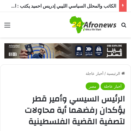
الكاتب والمحلل السياسي الليبي إدريس احميد يكتب : الكاميرون في ظل غياب بول بيا… قراءة في المشهد وأسباب الغياب ومآلات الأوضاع
بحث عن
الق
الرئيسية
/
أخبار عاجلة
أخبار عاجلة
مصر
الرئيس السيسي وأمير قطر
يؤكدان رفضهما أية محاولات
لتصفية القضية الفلسطينية