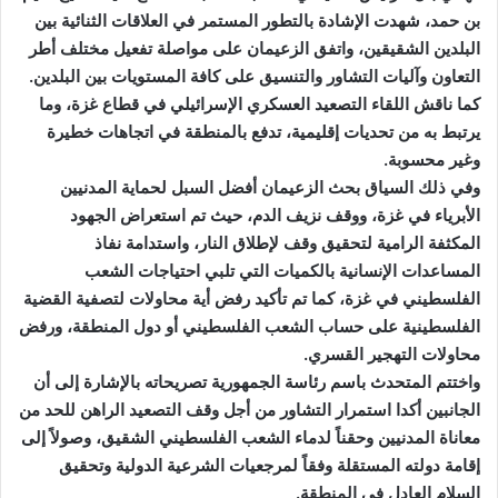
بن حمد، شهدت الإشادة بالتطور المستمر في العلاقات الثنائية بين
البلدين الشقيقين، واتفق الزعيمان على مواصلة تفعيل مختلف أطر
التعاون وآليات التشاور والتنسيق على كافة المستويات بين البلدين.
كما ناقش اللقاء التصعيد العسكري الإسرائيلي في قطاع غزة، وما
يرتبط به من تحديات إقليمية، تدفع بالمنطقة في اتجاهات خطيرة
وغير محسوبة.
وفي ذلك السياق بحث الزعيمان أفضل السبل لحماية المدنيين
الأبرياء في غزة، ووقف نزيف الدم، حيث تم استعراض الجهود
المكثفة الرامية لتحقيق وقف لإطلاق النار، واستدامة نفاذ
المساعدات الإنسانية بالكميات التي تلبي احتياجات الشعب
الفلسطيني في غزة، كما تم تأكيد رفض أية محاولات لتصفية القضية
الفلسطينية على حساب الشعب الفلسطيني أو دول المنطقة، ورفض
محاولات التهجير القسري.
واختتم المتحدث باسم رئاسة الجمهورية تصريحاته بالإشارة إلى أن
الجانبين أكدا استمرار التشاور من أجل وقف التصعيد الراهن للحد من
معاناة المدنيين وحقناً لدماء الشعب الفلسطيني الشقيق، وصولاً إلى
إقامة دولته المستقلة وفقاً لمرجعيات الشرعية الدولية وتحقيق
السلام العادل في المنطقة.