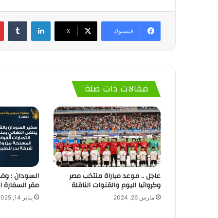
لينكدإن
‏Tumblr
فيسبوك
‫X
مقالات ذات صلة
عاجل .. موعد مباراة منتخب مصر
السودان : وف
وكرواتيا اليوم والقنوات الناقلة
مقر السفارة ال
مارس 26, 2024
يناير 14, 2025