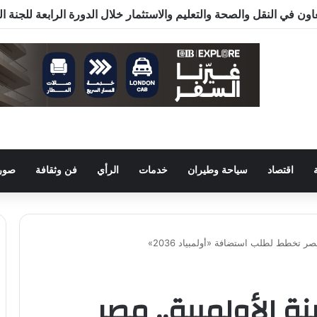
ون في النقل والصحة والتعليم والاستثمار خلال الدورة الرابعة للجنة 
اقتصاد
سياحة وطيران
خدمات
الرأي
فن وثقافة
صور 
صر تخطط لطلب استضافة «أولمبياد 2036»
ة الأولمبية.. مصر