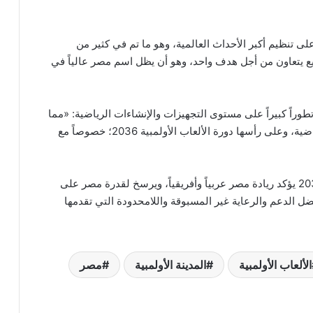
ى تنظيم أكبر الأحداث العالمية، وهو ما تم في كثير من
يع يتعاون من أجل هدف واحد، وهو أن يظل اسم مصر عالياً في
وراً كبيراً على مستوى التجهيزات والإنشاءات الرياضية: «مما
يجعلها مؤهلة وجاهزة لاستضافة كبريات الفعاليات الرياضية، وعلى رأسها دورة الألعاب الأولمبية 2036؛ خصوصاً مع
واعتبر صبحي أن «نجاح مصر في استضافة أولمبياد 2036 يؤكد ريادة مصر عربياً وأفريقياً، ويرسخ لقدرة مصر على
فضل الدعم والرعاية غير المسبوقة واللامحدودة التي تقدمها
الألعاب الأولمبية
المدينة الأولمبية
مصر