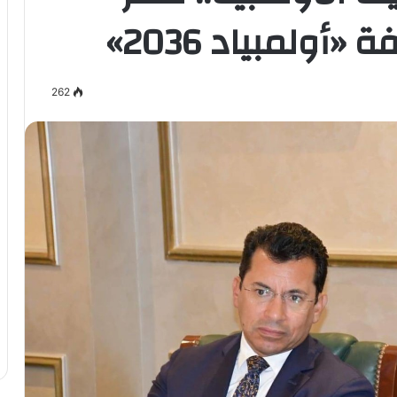
ولمبياد 2036»
262