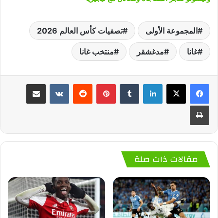
المجموعة الأولى
تصفيات كأس العالم 2026
غانا
مدغشقر
منتخب غانا
لينكدإن
‏Tumblr
بينتيريست
‏Reddit
‏VKontakte
مشاركة عبر البريد
طباعة
مقالات ذات صلة