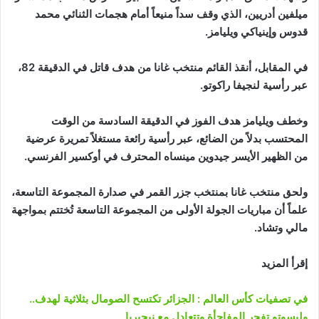
ميلفين أدريين، الذي وقف سداً منيعاً أمام هجمات الثنائي محمد
قدوس وإينياكي ويليامز.
في المقابل، أنقذ القائم منتخب غانا من هدف قاتل في الدقيقة 82،
عبر رأسية لنجيفا راكوتو.
وخطف ويليامز هدف الفوز في الدقيقة السادسة من الوقت
المحتسب بدلاً من الضائع، عبر رأسية رائعة مستغلاً تمريرة عرضية
من الظهير الأيسر جيدوين مينساه المحترف في أوكسير الفرنسي.
ولحق منتخب غانا بمنتخب جزر القمر في صدارة المجموعة التاسعة،
علماً أن مباريات الجولة الأولى من المجموعة التاسعة تُختتم بمواجهة
مالي وتشاد.
إقرأ المزيد
في تصفيات كأس العالم : الجزائر تكتسح الصومال بثلاثية لهدف..
وليسوتو تفجر المفاجأة وتتعادل مع نيجيريا