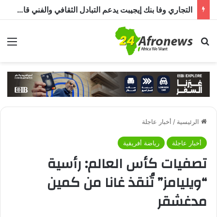
التجاري وفا بنك إيجيبت يدعم التبادل الثقافي والفني قارة أفريقيا من خلال مبادرة « JamSalam 2026 »
بحث عن
الق
الرئيسية
/
أخبار عاجلة
أخبار عاجلة
رياضة أفريقية
تصفيات كأس العالم: رأسية
“ويليامز” تُنقذ غانا من كمين
مدغشقر