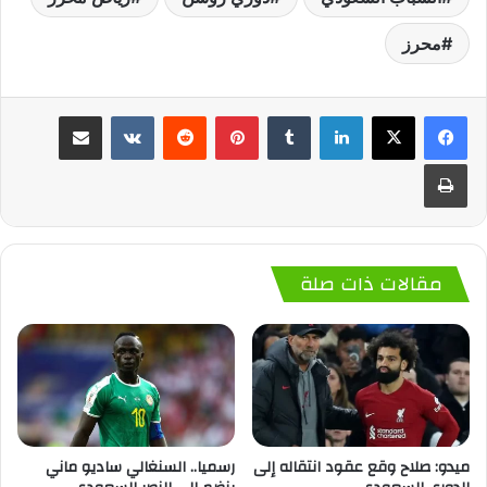
محرز
لينكدإن
‏Tumblr
بينتيريست
‏Reddit
‏VKontakte
مشاركة عبر البريد
طباعة
مقالات ذات صلة
ميدو: صلاح وقع عقود انتقاله إلى
رسميا.. السنغالي ساديو ماني