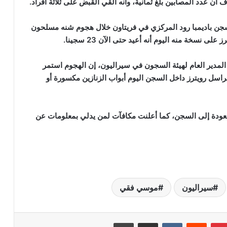
ن عدد المصابين بلغ ثمانية، وأنه أُلقي القبض على ثلاثة أفراد.
ن نحو 1890 سجينا فروا من سجن باديمبا رود المركزي في فريتاون خلال هجوم شنه مسلحون
نسخة منه اليوم أنه أعيد حتى الآن 23 سجينا.
لمدير العام لهيئة السجون في سيراليون، إن الهجوم استمر
مراسل رويترز داخل السجن اليوم أبواب الزنازين مكسورة أو
ودة إلى السجن، كما أعلنت مكافآت لمن يدلي بمعلومات عن
سيراليون
موسي فقي
بينتيريست
‏Reddit
‏VKontakte
مشاركة عبر البريد
طباعة