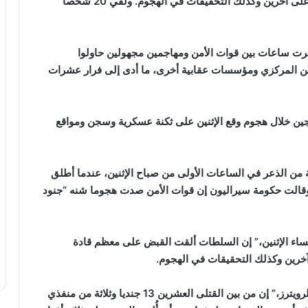
وسجن، مشيره إلي أن العمليات الأمنية جارية للقبض على آخرين وكذلك التحقيقات في الهجوم. ولقي 20 شخصا
ت ساعات بين قوات الأمن ومهاجمين مجهولين حاولوا
 المركزي ومؤسسات عقابية أخرى، ما أدى إلى فرار عشرات
سؤولون إن 20 شخصا قتلوا وفر نحو 2000 سجين خلال هجوم وقع الإثنين على ثكنة عسكرية وسجن ومواقع
 من الذعر في الساعات الأولى من صباح الإثنين، عندما أطلق
, وقالت حكومة سيراليون إن قوات الأمن صدت هجوما شنه “جنود
ساء الإثنين،” إن السلطات ألقت القبض على معظم قادة
آخرين وكذلك التحقيقات في الهجوم.
وقال المتحدث باسم الجيش الكولونيل عيسى بانجورا لرويترز،” إن من بين القتلى العشرين 13 جنديا وثلاثة من منفذي