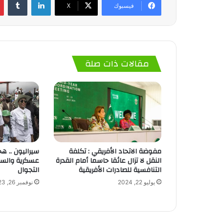
فيسبوك
‫X
مقالات ذات صلة
مفوضة الاتحاد الأفريقي : تكلفة
سيراليون .. ه
النقل لا تزال عائقا حاسما أمام القدرة
عسكرية والس
التنافسية للصادرات الأفريقية
التجوال
يوليو 22, 2024
نوفمبر 26, 2023