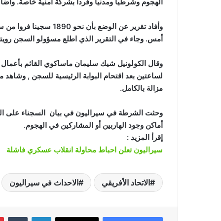
الهجوم وشرطيا ومدنيا وفردا بشركة أمنية خاصة. وأضاف أ
وأفاد تقرير عن الوضع بأ
أمس. وجاء في التقرير الذي اطلع مسؤولو السجن رويترز على 
وقال الكولونيل شيك سليمان ماساكوي القائم بأعمال ا
لساعتين بعد اقتحام البوابة الرئيسية للسجن , وشاهد 
مزالة بالكامل.
وحثت الشرطة في سيراليون في بيان السجناء على الع
أماكن وجود الهاربين أو المشاركين في الهجوم.
إقرأ المزيد :
سيراليون تعلن احباط محاولة انقلاب عسكري فاشلة
الاتحاد الأفريقي
الاحداث في سيراليون
لينكدإن
‏Tumblr