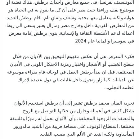
اليونيسيف بفرنسا. في جميع معارض وأحداث برطش، هناك قضية أو
موضوع يقف وراءها حيث يصر على أن كل ما يقوم به في الحياة هو
هواية ولكنه يتعامل معها بجدية وشغف وتفانٍ تام. اقام برطش العديد
من المعارض الفردية داخل وخارج مصر ومازال يعتبر يسعى الى ربط
أعماله لدعم الأنشطة الثقافة والإنسانية. ينوى برطش إقامة معرض
في سويسرا والمانيا عام 2024
فكرة المعرض هي أن تعكس مفهوم التوفيق بين الأديان من خلال
سطح الخشب أو الأشجار واختيار رمزية الاحتكار اللوني في الأديان
المختلفة. قبل ان يبدأ برطش العمل في لوحاته قام بقراءة موسوعة
عن الديانات كما زار وتجول داخل غابات في دول عديدة لإدراك
عظمه التجلي…
تجربة الفنان محمد برطش تشير إلى أن برطش استخدم الألوان
بشكل كثيف في أعماله وحاول من خلالها التواصل مع الروح
والمعتقدات الروحية المختلفة، وأن الألوان تحمل له رموزًا وفلسفة
مختلفة. استطاع الوقوف على مسافة قريبة من أناشيد مالدورور
المأساوية ولكنه ابتعد عن الألم الذي يصيب القلب.