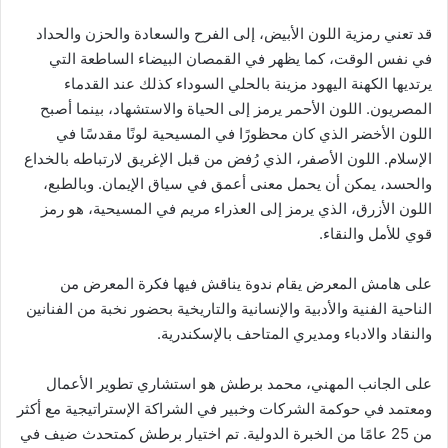
قد تعني رمزية اللون الأبيض، إلى الفرح والسعادة والحزن والحداد
في نفس الوقت، كما يظهر في القمصان البيضاء الساطعة التي
يرتديها الكهنة اليهود مزينة بالحلي السوداء كذلك عند القدماء
المصريون. اللون الأحمر يرمز إلى الحياة والاستشهاد، بينما أصبح
اللون الأخضر الذي كان محظورًا في المسيحية لونًا مقدسًا في
الإسلام. اللون الأصفر، الذي رُفض من قبل الإغريق لارتباطه بالخداع
والحسد، يمكن أن يحمل معنى أعمق في سياق الإيمان. وبالطبع،
اللون الأزرق، الذي يرمز إلى العذراء مريم في المسيحية، هو رمز
قوي للأمل والنقاء.
على هامش المعرض يقام ندوة يناقش فيها فكرة المعرض من
الناحية الفنية والأدبية والإنسانية والتاريخية بحضور نخبة من الفنانين
والنقاد والادباء ومديري المتاحف بالإسكندرية.
على الجانب المهني، محمد برطش هو استشاري تطوير الأعمال
ومعتمد في حوكمة الشركات وخبير في الشراكة الإستراتيجية مع أكثر
من 25 عامًا من الخبرة الدولية. تم اختيار برطش كمتحدث ضيف في