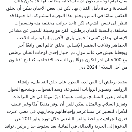
يقف أمام لوحة سيكون لديه استجابة مختلفة لها. قد يكون هناك
استجابة واحدة يأمل الفنان بها، لكن في بعض الأحيان يمكن أن يخلق
العكس تمامًا في الناس. يخلق هذا التجربة المشتركة، لنا جميعًا قد
تنظر إلى نفس الشيء، لكن تأخذ جوانب مختلفة منه وتفسيرات
مختلفة. بالنسبة للفنان برطش، الفن هو وسيلة للتعبير عن مشاعر
الإنسان، وخلق “شيء” جميل يثري الآخرين. إنها وسيلة لتلاعب
الجماهير وتلاعب الضمير الإنساني. يخلق عالم الفن واقعًا آخر
ويجعلنا نعيش في عالم موازٍ. تم اختيار إحدى لوحات الفنان برطش
مع 100 فنان اخر لتكون جزءًا من النسخة الافتتاحية كتالوج “فنانون
من أجل السلام” 2024 دبي
يعتقد برطش أن الفن لديه القدرة على خلق التعاطف، وإنشاء
الروابط، وتصوير الروايات المتنوعة، وسد الفجوات، وتشجيع الحوار
البناء، وتعزيز التسامح، ويلعب عمومًا دورًا مهمًا في حل النزاعات
وتعزيز السلام. وبالمثل، يمكن للفن أن يوفر منفذًا آمنًا وغير عنيف
للأفراد للتعبير عن مشاعرهم وإحباطاتهم وتجاربهم. في مصر، عبرت
فنون الجرافيت والخط والفن الشعبي خلال ثورة يناير 2011 عن
الدعوة إلى الحرية والعدالة. في ألمانيا، بعد سقوط جدار برلين، توافد