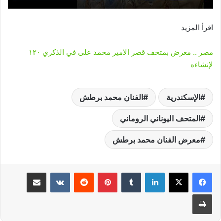
اقرأ المزيد
مصر .. معرض بمتحف قصر الامير محمد على في الذكري ١٢٠
لإنشاءه
الإسكندرية
الفنان محمد برطش
المتحف اليوناني الروماني
معرض الفنان محمد برطش
لينكدإن
‏Tumblr
بينتيريست
‏Reddit
‏VKontakte
مشاركة عبر البريد
طباعة