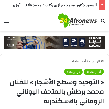
السفير دكتور محمد حجازي يكتب : محمد فائق… “وزير إفريقيا” الذي حمل رسالة القاهرة إلى القارة السمراء
بحث عن
الق
الرئيسية
/
أخبار عاجلة
أخبار عاجلة
فن وثقافة
« التوحيد وسطح الأشجار » للفنان
محمد برطش بالمتحف اليوناني
الروماني بالاسكندرية