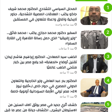
المحلل السياسي التشادي الدكتور محمد شريف
جاكو يكتب : العلاقات المصرية التشادية.. جذور
تاريخية وآفاق واعدة للتعاون في المستقبل
منذ ساعة واحدة
السفير دكتور محمد حجازي يكتب : محمد فائق…
“وزير إفريقيا” الذي حمل رسالة القاهرة إلى القارة
السمراء
منذ 5 ساعات
الذهب سيد المعادن.. الدكتور إبراهيم هاشم زيدان:
تقنين أوضاع «الدهابة» قد يضع مصر بين كبار
منتجي الذهب عالميًا
منذ 11 ساعة
الدكتور بدر عبد العاطي وزير الخارجية والتعاون
الدولي المصري في حوار خاص لـ«أفرو نيوز
24»: مصر تولي الأزمة السودانية أولوية خاصة
منذ 11 ساعة
كشف أثري جديد في مصر يوثق آلاف السنين من
الاستيطان البشري.. اكتشاف جبانة من عصر ما قبل