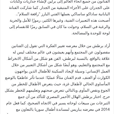
الفنانون من جميع أنحاء العالم إلى برلين لإنشاء جداريات وكتابات
على الجدران على الأجزاء المتبقية من الجدار. كما شاركت الفنانة
اليابانية ساداكو ساساكي بعملها الفني البارز “رافعة السلام”..
أصبحت هذه التعبيرات الفنية، وغيرها الكثير، رموزًا للأمل والحرية
والرغبة في السلام، وحولت ما كان في السابق رمزًا للانقسام إلى
لوحة للوحدة والمصالحة.
أراد برطش من خلال معرضه تغيير الفكرة التي تقول إن الفنانين
مفصولون عن المجتمع وأنهم يعيشون في عالم مختلف ليس له
علاقة بالواقع. بالنسبة لبرطش، الفن هو شكل من أشكال الانخراط
مع المجتمع والتعليم، وهو أيضًا شكل من أشكال التعبير من خلال
العمل الإنساني: وسيلة لإيجاد السكينة للأطفال الذين يواجهون
الكوارث أو العنف. قدم الفنان مثالًا عمليًا؛ عندما تأثر عاطفيًا بالوضع
المأساوي الحالي لأطفال غزة، حيث يتعرض الأطفال للخطر من
الجوع ونقص المأوى وبالتالي تتعرض صحتهم وتعليمهم للخطر بشكل
حرج. اختار برطش الهلال الأحمر المصري للتأكد من أن جمع
التبرعات من مبيعات لوحاته يسير في الاتجاه الصحيح، كما فعل عام
2014 في معرضه بباريس لمساندة أطفال سوريا بالتعاون مع