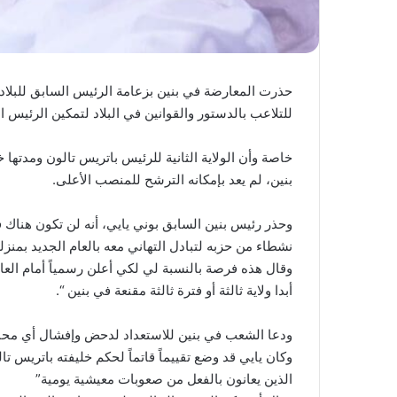
حذرت المعارضة في بنين بزعامة الرئيس السابق للبلا
للتلاعب بالدستور والقوانين في البلاد لتمكين الرئيس ال
بنين، لم يعد بإمكانه الترشح للمنصب الأعلى.
وحذر رئيس بنين السابق بوني يايي، أنه لن تكون هناك فت
نشطاء من حزبه لتبادل التهاني معه بالعام الجديد بمنزله
وقال هذه فرصة بالنسبة لي لكي أعلن رسمياً أمام العال
أبدا ولاية ثالثة أو فترة ثالثة مقنعة في بنين “.
ودعا الشعب في بنين للاستعداد لدحض وإفشال أي محاولة
وكان يايي قد وضع تقييماً قاتماً لحكم خليفته باتريس ت
الذين يعانون بالفعل من صعوبات معيشية يومية”