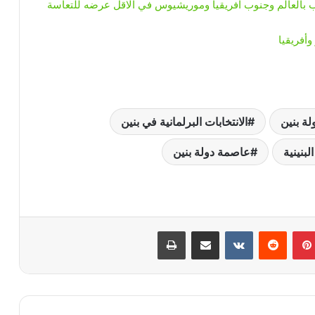
ب بالعالم وجنوب افريقيا وموريشيوس في الاقل عرضه للتعاسة
أفريقيا
لة بنين
الانتخابات البرلمانية في بنين
لبنينية
عاصمة دولة بنين
بينتيريست
‏Reddit
‏VKontakte
مشاركة عبر البريد
طباعة