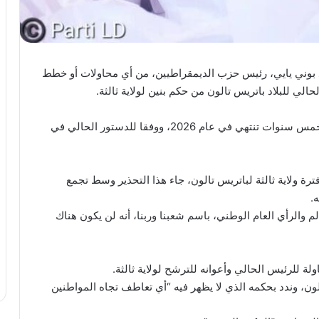
د بوني يايي، رئيس حزب الديمقراطيين، من أي محاولات أو خطط
حالي للبلاد باتريس تالون من حكم بنين لولاية ثالثة.
خاصة وأن الولاية الثانية للرئيس باتريس تالون ومدتها خمس سنوات تنتهي في عام 2026، ووفقا للدستور الحالي في
رة ولاية ثالثة لباتريس تالون، جاء هذا التحذير وسط تجمع
.
م والرأي العام الوطني، باسم شعبنا وربنا، أنه لن يكون هناك
 للرئيس الحالي وأعوانه للترشح لولاية ثالثة.
الون، وندد بحكمه الذي لا يظهر فيه “أي تعاطف تجاه المواطنين