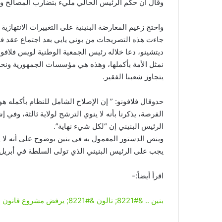
وقال أن حكم الرئيس الحالي مليء بتضارب المصالح وا
واحتج زعيم المعارضة البنينية على التغييرات الانتهازي
ديتشينو، دعا خلاله رئيس الجمعية الوطنية لويس فلافونو
نمثل الأمة بأكملها، وهذه هي مؤسسات الجمهورية ونحن 
يتجاوز شعبنا الفقير.
حدوقال فلافونو: ” إن الإصلاح الشامل للنظام بأكمله 
الفرصة، يذكرنا بأنه لا ينوي الترشح لولاية ثالثة، وفي إ
الرئيس البنيني إن “لكل شيء نهاية”.
وينص الدستور المعمول به في بنين بوضوح على أنه لا يج
يجب على الرئيس البنيني الذي تولى السلطة في أبريل 2016 أن يسلم السلطة في عام 2026
اقرأ أيضاً:-
بنين .. &#8221; تالون &#8221; يرفض مشروع قانون للعفو عن السجناء السياسيين