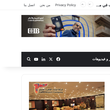
Privacy Policy
من نحن
اتصل بنا
‫X
فيسبوك
لينكدإن
‫YouTube
بحث عن
و فيديوهات