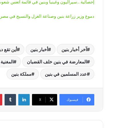
إحصائية ..سيراليون وغينيا وبنين في قائمة اتعس شعو
دموع وزير زراعة بنين وصناعة الغزل والنسيج في مصر و
آخر أخبار بنين
أخبار بنين
أين تقع دو
المعارضة في بنين خلف القضبان
المغنية ا
عدد المسلمين في بنين
مملكة بنين
لينكدإن
‏Tumblr
فيسبوك
‫X