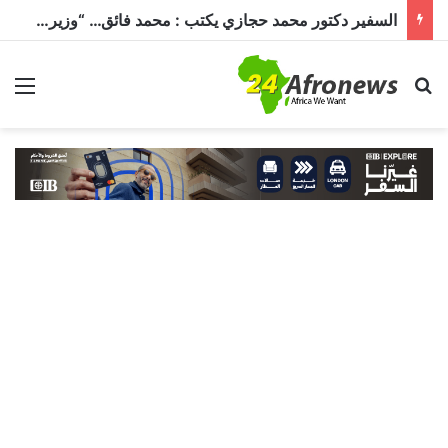
السفير دكتور محمد حجازي يكتب : محمد فائق… “وزير إفريقيا” الذي حمل رسالة القاهرة إلى القارة السمراء
بحث عن
الق