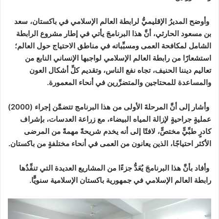
وأوضح المديرُ الإقليميُّ لرابطة العالم الإسلامي في باكستان، سعد
بن مسعود الحارثي، أنَّ هذا البرنامجَ يأتي في إطار مشروع الرابطة
الشامل لمكافحة العمى ومسبِّباته في مناطق الاحتياج حول العالم؛
استشعارًا من رابطة العالم الإسلامي لواجبها الإنساني النابع من
تعاليم ديننا الحنيف، تجاه نفع الناس، وتقديم كلِّ أشكال العون
والمساعدة للمحتاجين والمتضرِّرين في أنحاء المعمورة.
وأشار إلى أنَّ المرحلةَ الأولى من هذا البرنامج تتضمَّن إجراء (2000)
عمليةٍ جراحيةٍ لإزالة المياه البيضاء، مع زراعة العدسات، بإشراف
كادرٍ طبِّيٍّ مختصٍّ، لافتًا إلى أنه يخدم شريحةً مهمةً من المرضى
الأكثر احتياجًا، الذين يعانون من العمى في أنحاء مختلفةٍ من باكستان.
وأفاد بأنَّ هذا البرنامجَ يُعَدُّ جزءًا من المشاريع العديدة التي تنفِّذُها
رابطة العالم الإسلامي في جمهورية باكستان الإسلامية سنويًّا.