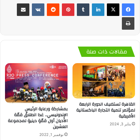
لينكدإن
‏Tumblr
بينتيريست
‏Reddit
‏VKontakte
مشاركة عبر البريد
طباعة
مقالات ذات صلة
القاهرة تستضيف الدورة الرابعة
بمشاركة ورعاية الرئيس
لمؤتمر تنمية التجارة الباكستانية
الإندونيسي.. غدا انطلاقُ قمّة
الأفريقية
الأديان أول قمّةٍ دينيةٍ لمجموعة
يناير 3, 2024
العشرين
نوفمبر 1, 2022